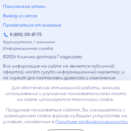
Панические атаки
Вывод из запоя
Прокапаться от алкоголя
8 (800) 301-87-75
Круглосуточно / анонимно
(Информационная служба)
©2026 Клиника доктора Гладышева
Вся информация на сайте не является публичной
офертой, несёт сугубо информационный характер, и
не служит для постановки диагноза и назначения
лечения.
Для обеспечения оптимальной работы, анализа
Есть противопоказания, необходимо
использования и улучшения пользовательского опыта
проконсультироваться с врачом. Консультационные
на сайте используются технологии cookie.
услуги, оказываемые по телефону, мессенджерам и в
соцсетях носят исключительно информационный
Продолжая пользоваться сайтом, Вы соглашаетесь с
характер и не являются медицинскими услугами.
размещением cookie-файлов на Вашем устройстве на
Оставаясь на сайте вы соглашаетесь на
условиях, изложенных в
Политике конфиденциальности.
использование cookies. 18+