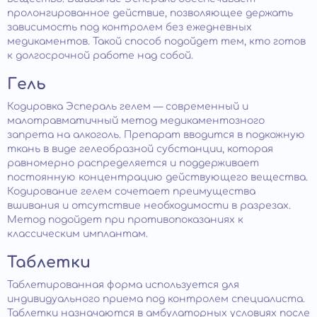
пролонгированное действие, позволяющее держать
зависимость под контролем без ежедневных
медикаментов. Такой способ подойдет тем, кто готов
к долгосрочной работе над собой.
Гель
Кодировка Эспераль гелем — современный и
малотравматичный метод медикаментозного
запрета на алкоголь. Препарат вводится в подкожную
ткань в виде гелеобразной субстанции, которая
равномерно распределяется и поддерживает
постоянную концентрацию действующего вещества.
Кодирование гелем сочетает преимущества
вшивания и отсутствие необходимости в разрезах.
Метод подойдет при противопоказаниях к
классическим имплантам.
Таблетки
Таблетированная форма используется для
индивидуального приема под контролем специалиста.
Таблетки назначаются в амбулаторных условиях после