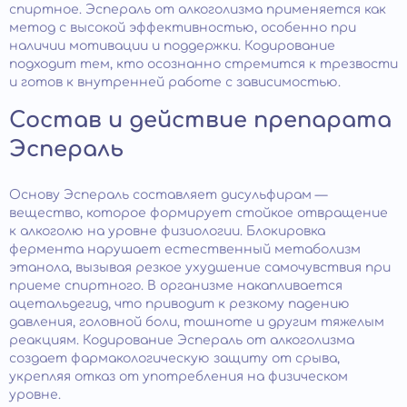
спиртное. Эспераль от алкоголизма применяется как
метод с высокой эффективностью, особенно при
наличии мотивации и поддержки. Кодирование
подходит тем, кто осознанно стремится к трезвости
и готов к внутренней работе с зависимостью.
Состав и действие препарата
Эспераль
Основу Эспераль составляет дисульфирам —
вещество, которое формирует стойкое отвращение
к алкоголю на уровне физиологии. Блокировка
фермента нарушает естественный метаболизм
этанола, вызывая резкое ухудшение самочувствия при
приеме спиртного. В организме накапливается
ацетальдегид, что приводит к резкому падению
давления, головной боли, тошноте и другим тяжелым
реакциям. Кодирование Эспераль от алкоголизма
создает фармакологическую защиту от срыва,
укрепляя отказ от употребления на физическом
уровне.