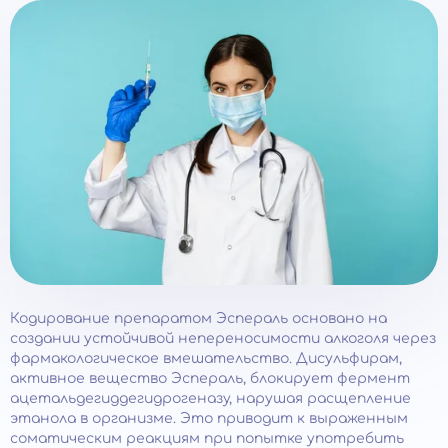
Кодирование препаратом Эспераль основано на
создании устойчивой непереносимости алкоголя через
фармакологическое вмешательство. Дисульфирам,
активное вещество Эспераль, блокирует фермент
ацетальдегиддегидрогеназу, нарушая расщепление
этанола в организме. Это приводит к выраженным
соматическим реакциям при попытке употребить