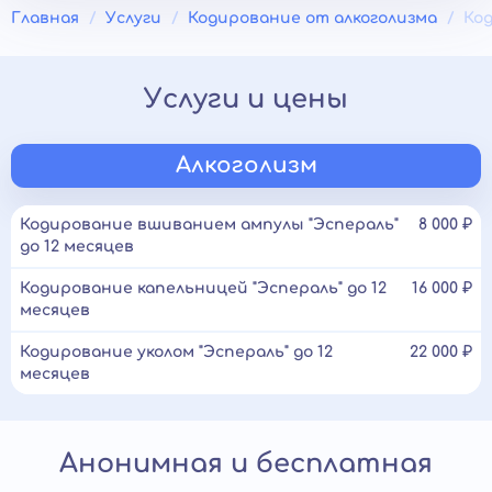
Главная
Услуги
Кодирование от алкоголизма
Ко
Услуги и цены
Алкоголизм
Кодирование вшиванием ампулы "Эспераль"
8 000 ₽
до 12 месяцев
Кодирование капельницей "Эспераль" до 12
16 000 ₽
месяцев
Кодирование уколом "Эспераль" до 12
22 000 ₽
месяцев
Анонимная и бесплатная