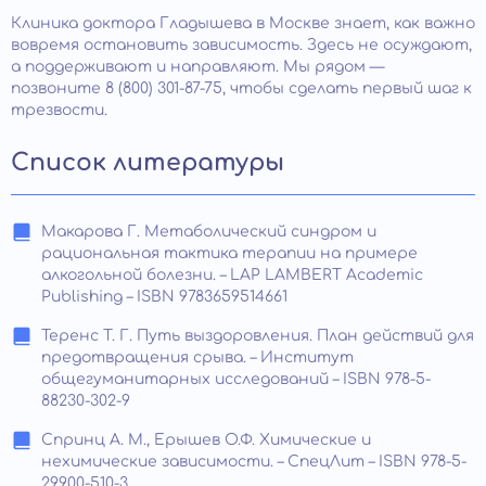
Клиника доктора Гладышева в Москве знает, как важно
вовремя остановить зависимость. Здесь не осуждают,
а поддерживают и направляют. Мы рядом —
позвоните 8 (800) 301-87-75, чтобы сделать первый шаг к
трезвости.
Список литературы
Макарова Г. Метаболический синдром и
рациональная тактика терапии на примере
алкогольной болезни. – LAP LAMBERT Academic
Publishing – ISBN 9783659514661
Теренс Т. Г. Путь выздоровления. План действий для
предотвращения срыва. – Институт
общегуманитарных исследований – ISBN 978-5-
88230-302-9
Спринц А. М., Ерышев О.Ф. Химические и
нехимические зависимости. – СпецЛит – ISBN 978-5-
29900-510-3