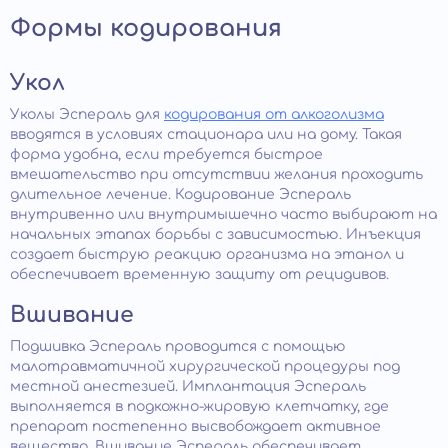
Формы кодирования
Укол
Уколы Эспераль для
кодирования от алкоголизма
вводятся в условиях стационара или на дому. Такая
форма удобна, если требуется быстрое
вмешательство при отсутствии желания проходить
длительное лечение. Кодирование Эспераль
внутривенно или внутримышечно часто выбирают на
начальных этапах борьбы с зависимостью. Инъекция
создает быструю реакцию организма на этанол и
обеспечивает временную защиту от рецидивов.
Вшивание
Подшивка Эспераль проводится с помощью
малотравматичной хирургической процедуры под
местной анестезией. Имплантация Эспераль
выполняется в подкожно-жировую клетчатку, где
препарат постепенно высвобождает активное
вещество. Вшивание Эспераль обеспечивает