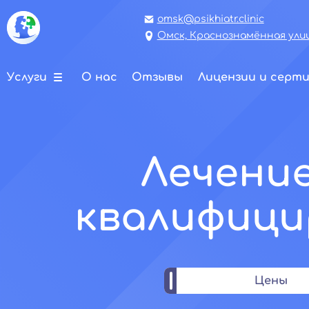
omsk@psikhiatr.clinic
Омск, Краснознамённая улиц
Услуги
О нас
Отзывы
Лицензии и серт
Лечение
квалифици
Цены