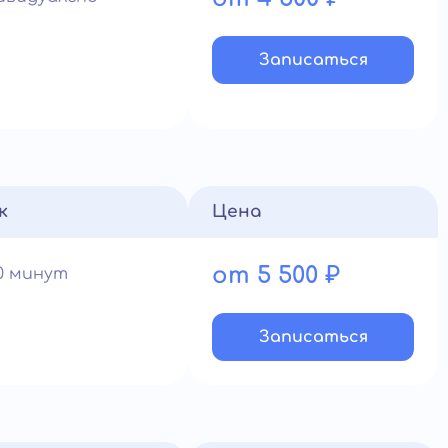
Записатьcя
к
Цена
от 5 500 ₽
90 минут
Записатьcя