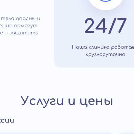
 тела опасны и
24/7
режно помогут
ие и защитить
Наша клиника работа
круглосуточно
Услуги и цены
ксии