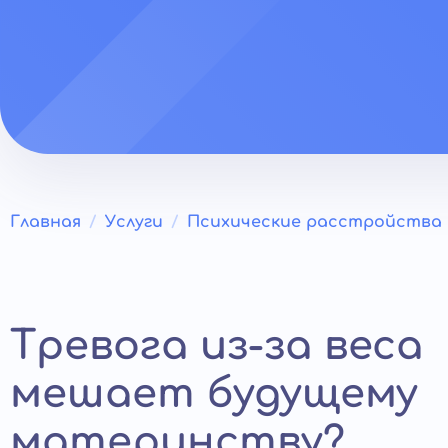
Главная
Услуги
Психические расстройства
Тревога из-за веса
мешает будущему
материнству?