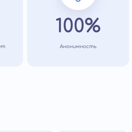
100%
ет
Анонимность