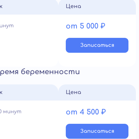
к
Цена
от 5 000 ₽
минут
Записатьcя
время беременности
к
Цена
от 4 500 ₽
60 минут
Записатьcя