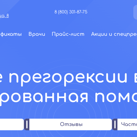
8 (800) 301-87-75
а, 8
ификаты
Врачи
Прайс-лист
Акции и спецпре
 прегорексии 
рованная пом
Отзывы
Част