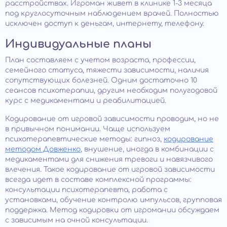
расстройствах. Игроман живет в клинике 1-3 месяца
под круглосуточным наблюдением врачей. Полностью
исключен доступ к деньгам, интернету, телефону.
Индивидуальные планы
План составляем с учетом возраста, профессии,
семейного статуса, тяжести зависимости, наличия
сопутствующих болезней. Одним достаточно 10
сеансов психотерапии, другим необходим полугодовой
курс с медикаментами и реабилитацией.
Кодирование от игровой зависимости проводим, но не
в привычном понимании. Чаще используем
психотерапевтические методы: гипноз,
кодирование
методом Довженко
, внушение, иногда в комбинации с
медикаментами для снижения тревоги и навязчивого
влечения. Такое кодирование от игровой зависимости
всегда идет в составе комплексной программы:
консультации психотерапевта, работа с
установками, обучение контролю импульсов, групповая
поддержка. Метод кодировки от игромании обсуждаем
с зависимым на очной консультации.