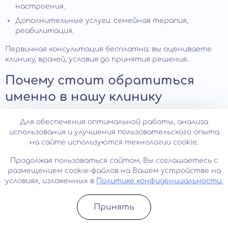
настроения.
Дополнительные услуги: семейная терапия,
реабилитация.
Первичная консультация бесплатна: вы оцениваете
клинику, врачей, условия до принятия решения.
Почему стоит обратиться
именно в нашу клинику
Для обеспечения оптимальной работы, анализа
Наши врачи имеют опыт лечения аддикций более 15
использования и улучшения пользовательского опыта
лет. Прошли обучение в ведущих российских и
на сайте используются технологии cookie.
зарубежных центрах. Владеют современными
протоколами. Регулярно повышают квалификацию,
Продолжая пользоваться сайтом, Вы соглашаетесь с
участвуют в научных конференциях.
размещением cookie-файлов на Вашем устройстве на
Не ставим на учет в наркодиспансер. Не сообщаем
условиях, изложенных в
Политике конфиденциальности.
работодателю. Не передаем информацию
третьим лицам, включая родственников без
Принять
согласия пациента.
Записатьcя
Позвонить
Учитываем личность, биографию, текущую