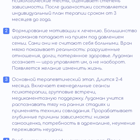
психологические тесты, оценивает степень
зависимости. После диагностики составляется
индивидуальный план терапии сроком от 3
месяцев до года.
Формирование мотивации к лечению. Большинство
игроманов попадают на прием под давлением
семьи. Сами они не считают себя больными. Врач
мягко показывает реальность: разрушенные
отношения, долги, потерянное здоровье. Лудоман
осознает — игра управляет им, а не наоборот.
Появляется желание изменить жизнь.
Основной терапевтический этап. Длится 2-4
месяца. Включает еженедельные сеансы
психотерапии, групповые встречи,
медикаментозную поддержку. Лудоман учится
распознавать тягу на ранних стадиях и
применять техники совладания. Прорабатывает
глубинные причины зависимости: низкая
самооценка, потребность в адреналине, неумение
переживать неудачи.