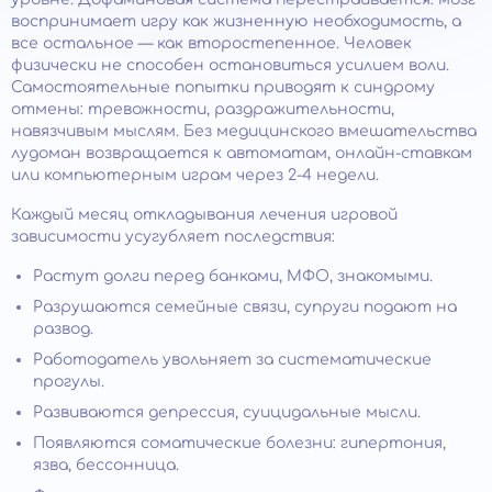
воспринимает игру как жизненную необходимость, а
все остальное — как второстепенное. Человек
физически не способен остановиться усилием воли.
Самостоятельные попытки приводят к синдрому
отмены: тревожности, раздражительности,
навязчивым мыслям. Без медицинского вмешательства
лудоман возвращается к автоматам, онлайн-ставкам
или компьютерным играм через 2-4 недели.
Каждый месяц откладывания лечения игровой
зависимости усугубляет последствия:
Растут долги перед банками, МФО, знакомыми.
Разрушаются семейные связи, супруги подают на
развод.
Работодатель увольняет за систематические
прогулы.
Развиваются депрессия, суицидальные мысли.
Появляются соматические болезни: гипертония,
язва, бессонница.