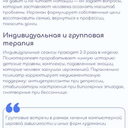
не давит и не читает нотаций — он задает вопросы,
которые заставляют человека осознать масштаб
проблемы. Игроман формулирует собственные цели:
восстановить семью, вернуться к профессии,
погасить долги.
Индивидуальная и групповая
терапия
Индивидуальные сеансы проходят 2-3 раза в неделю.
Психотерапевт прорабатывает личную историю:
детские травмы, комплексы, подавленные эмоции,
которые человек заглушал игроманией. Параллельно
психиатр корректирует медикаментозную
поддержку: антидепрессанты при депрессии,
стабилизаторы настроения при биполярных эпизодах,
снотворные при бессоннице.
Групповые встречи в рамках лечения компьютерной
игровой зависимости и иных форм лудомании