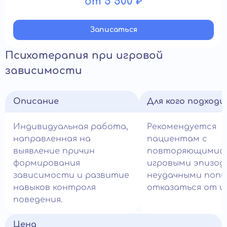
от 5 500 ₽
Записатьcя
Психотерапия при игровой
зависимости
Описание
Для кого подход
Индивидуальная работа,
Рекомендуется
направленная на
пациентам с
выявление причин
повторяющимис
формирования
игровыми эпизод
зависимости и развитие
неудачными поп
навыков контроля
отказаться от и
поведения.
Цена