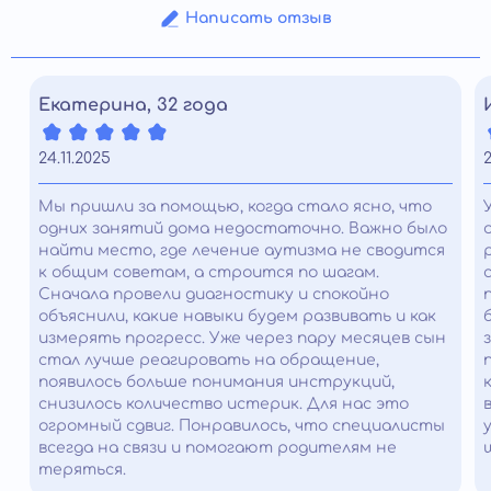
Написать отзыв
Екатерина, 32 года
24.11.2025
2
Мы пришли за помощью, когда стало ясно, что
одних занятий дома недостаточно. Важно было
найти место, где лечение аутизма не сводится
к общим советам, а строится по шагам.
Сначала провели диагностику и спокойно
объяснили, какие навыки будем развивать и как
измерять прогресс. Уже через пару месяцев сын
стал лучше реагировать на обращение,
появилось больше понимания инструкций,
снизилось количество истерик. Для нас это
огромный сдвиг. Понравилось, что специалисты
всегда на связи и помогают родителям не
теряться.