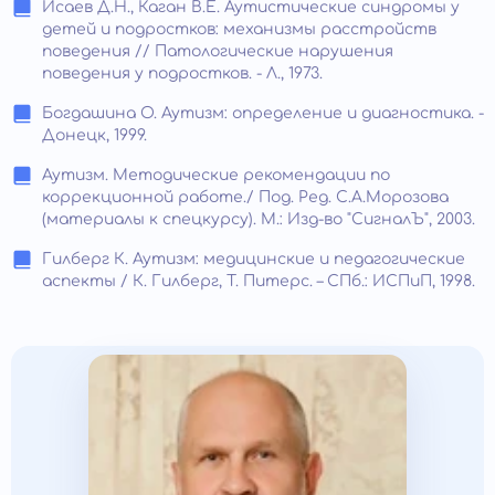
Исаев Д.Н., Каган В.Е. Аутистические синдромы у
детей и подростков: механизмы расстройств
поведения // Патологические нарушения
поведения у подростков. - Л., 1973.
Богдашина О. Аутизм: определение и диагностика. -
Донецк, 1999.
Аутизм. Методические рекомендации по
коррекционной работе./ Под. Ред. С.А.Морозова
(материалы к спецкурсу). М.: Изд-во "СигналЪ", 2003.
Гилберг К. Аутизм: медицинские и педагогические
аспекты / К. Гилберг, Т. Питерс. – СПб.: ИСПиП, 1998.