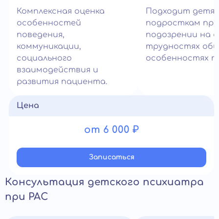
Комплексная оценка
Подходит детям
особенностей
подросткам при
поведения,
подозрении на а
коммуникации,
трудностях общ
социального
особенностях п
взаимодействия и
развития пациента.
Цена
от 6 000 ₽
Записатьcя
Консультация детского психиатра
при РАС