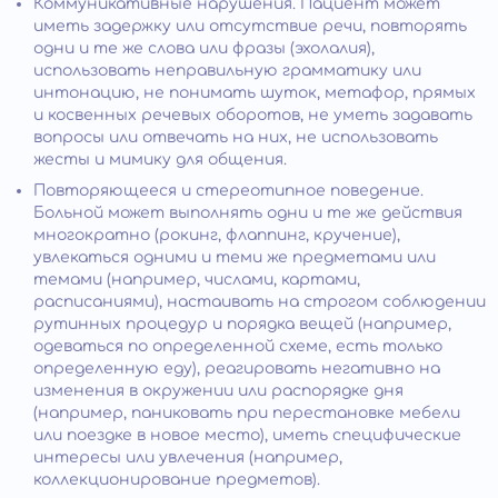
Коммуникативные нарушения. Пациент может
иметь задержку или отсутствие речи, повторять
одни и те же слова или фразы (эхолалия),
использовать неправильную грамматику или
интонацию, не понимать шуток, метафор, прямых
и косвенных речевых оборотов, не уметь задавать
вопросы или отвечать на них, не использовать
жесты и мимику для общения.
Повторяющееся и стереотипное поведение.
Больной может выполнять одни и те же действия
многократно (рокинг, флаппинг, кручение),
увлекаться одними и теми же предметами или
темами (например, числами, картами,
расписаниями), настаивать на строгом соблюдении
рутинных процедур и порядка вещей (например,
одеваться по определенной схеме, есть только
определенную еду), реагировать негативно на
изменения в окружении или распорядке дня
(например, паниковать при перестановке мебели
или поездке в новое место), иметь специфические
интересы или увлечения (например,
коллекционирование предметов).