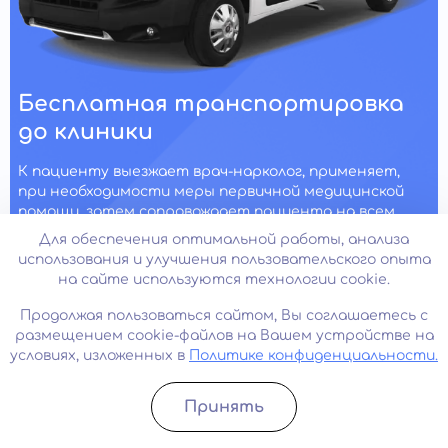
Бесплатная транспортировка
до клиники
К пациенту выезжает врач-нарколог, применяет,
при необходимости меры первичной медицинской
помощи, затем сопровождает пациента на всем
пути следования в клинику
Для обеспечения оптимальной работы, анализа
использования и улучшения пользовательского опыта
на сайте используются технологии cookie.
Наши врачи
Все врачи
Продолжая пользоваться сайтом, Вы соглашаетесь с
размещением cookie-файлов на Вашем устройстве на
условиях, изложенных в
Политике конфиденциальности.
Принять
Записатьcя
Позвонить