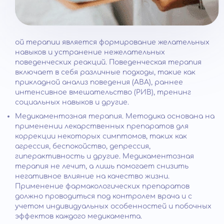
ой терапии является формирование желательных
навыков и устранение нежелательных
поведенческих реакций. Поведенческая терапия
включает в себя различные подходы, такие как
прикладной анализ поведения (АВА), раннее
интенсивное вмешательство (РИВ), тренинг
социальных навыков и другие.
Медикаментозная терапия. Методика основана на
применении лекарственных препаратов для
коррекции некоторых симптомов, таких как
агрессия, беспокойство, депрессия,
гиперактивность и другие. Медикаментозная
терапия не лечит, а лишь помогает снизить
негативное влияние на качество жизни.
Применение фармакологических препаратов
должно проводиться под контролем врача и с
учетом индивидуальных особенностей и побочных
эффектов каждого медикамента.