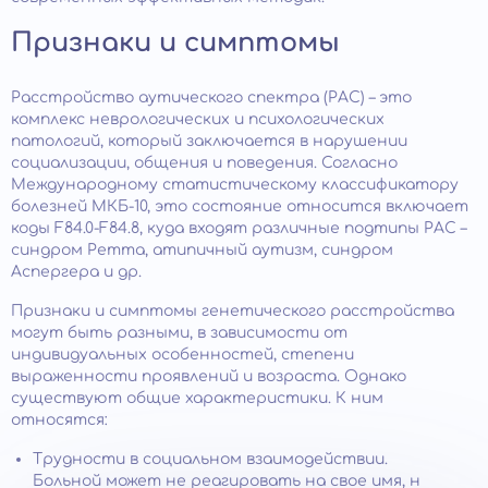
Признаки и симптомы
Расстройство аутического спектра (РАС) – это
комплекс неврологических и психологических
патологий, который заключается в нарушении
социализации, общения и поведения. Согласно
Международному статистическому классификатору
болезней МКБ-10, это состояние относится включает
коды F84.0-F84.8, куда входят различные подтипы РАС –
синдром Ретта, атипичный аутизм, синдром
Аспергера и др.
Признаки и симптомы генетического расстройства
могут быть разными, в зависимости от
индивидуальных особенностей, степени
выраженности проявлений и возраста. Однако
существуют общие характеристики. К ним
относятся:
Трудности в социальном взаимодействии.
Больной может не реагировать на свое имя, н