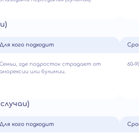
и)
Для кого подходит
Сро
Семьи, где подросток страдает от
60–
анорексии или булимии.
случаи)
Для кого подходит
Сро