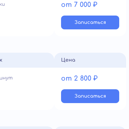
от 7 000 ₽
ки
Записатьcя
к
Цена
от 2 800 ₽
минут
Записатьcя