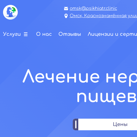
omsk@psikhiatr.clinic
Омск, Краснознамённая улиц
Услуги
О нас
Отзывы
Лицензии и серт
Лечение не
пищев
Цены