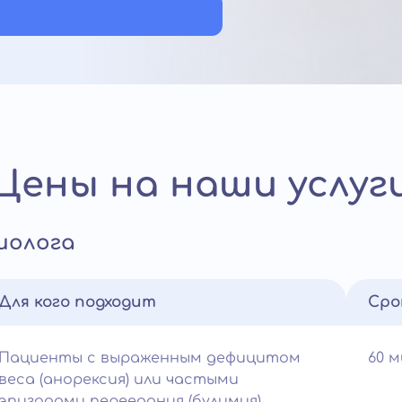
Цены на наши услуг
иолога
Для кого подходит
Сро
Пациенты с выраженным дефицитом
60 
веса (анорексия) или частыми
эпизодами переедания (булимия).