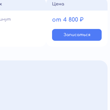
к
Цена
от 4 800 ₽
минут
Записатьcя