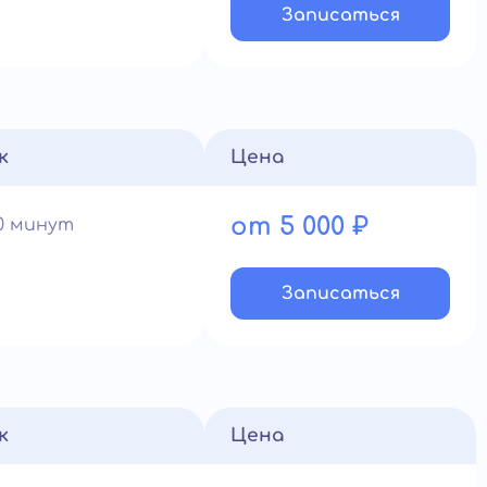
Записатьcя
к
Цена
от 5 000 ₽
90 минут
Записатьcя
к
Цена