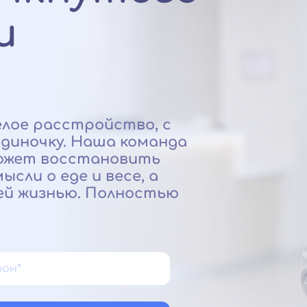
и
елое расстройство, с
диночку. Наша команда
может восстановить
сли о еде и весе, а
ей жизнью. Полностью