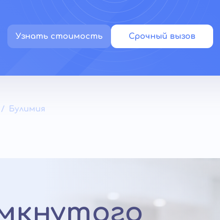
Узнать стоимость
Срочный вызов
Булимия
мкнутого