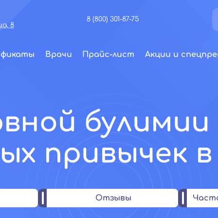
8 (800) 301-87-75
а, 8
ификаты
Врачи
Прайс-лист
Акции и спецпре
рвной булимии 
ых привычек в
Отзывы
Част