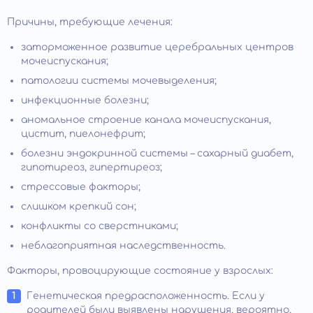
Причины, требующие лечения:
заторможенное развитие церебральных центров
мочеиспускания;
патологии системы мочевыделения;
инфекционные болезни;
аномальное строение канала мочеиспускания,
цистит, пиелонефрит;
болезни эндокринной системы – сахарный диабет,
гипотиреоз, гипертиреоз;
стрессовые факторы;
слишком крепкий сон;
конфликты со сверстниками;
неблагоприятная наследственность.
Факторы, провоцирующие состояние у взрослых:
Генетическая предрасположенность. Если у
родителей были выявлены нарушения, вероятно,