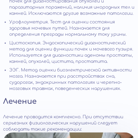
почек для диагностирования опухолей и
паразитарных поражений, наличия инородных тел и
камней. Исключаются другие возможные патологии.
Урофлоуметрия. Тест для оценки состояния
здоровья мочевых путей. Назначается для
определения преграды нормальному току урины.
Цистоскопия. Эндоскопический диагностический
метод для оценки функции почек и мочевого пузыря.
Используется для диагностики аденомы простаты,
камней, опухолей, цистита, простатита.
ЭЭГ. Метод оценки биоэлектрической активности
мозга. Назначается при расстройствах сна,
судорогах, эндокринных патологиях и черепно-
мозговых травмах, поведенческих нарушениях.
Лечение
Лечение проводится комплексно. При отсутствии
серьезных физиологических нарушений следует
соблюдать такие рекомендации: