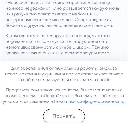
«Наиболее часто состояние проявляется в виде
ночного недержания. Оно развивается каждую ночь
или регулярно повторяется с небольшими
перерывами в несколько суток. Сопровождается
болезнь и другими вегетативными симптомами.
К ним относят перепады настроения, чувство
подавленности, замкнутость, нарушения сна,
немотивированность к учебе и играм. Помимо
этого, возможно снижение температуры тела.
Могут появляться проблемы с общением в детском
Для обеспечения оптимальной работы, анализа
саду и школе. В связи с этим родителям важно
использования и улучшения пользовательского опыта
уточнять, как у него дела в школе, какое у него
на сайте используются технологии cookie.
настроение.
Продолжая пользоваться сайтом, Вы соглашаетесь с
Предрасполагающими факторами к развитию
размещением cookie-файлов на Вашем устройстве на
отклонения могут стать генетическая
условиях, изложенных в
Политике конфиденциальности.
предрасположенность, родовые патологии,
эндокринные болезни и психотравма. Отмечается,
что мальчики страдают расстройством в три раза
Принять
чаще девочек.
Записатьcя
Позвонить