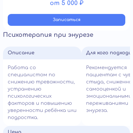
от 5 000 ₽
Записатьcя
Психотерапия при энурезе
Описание
Для кого подход
Работа со
Рекомендуется
специалистом по
пациентам с чу
снижению тревожности,
стыда, сниженно
устранению
самооценкой и
психологических
эмоциональными
факторов и повышению
переживаниями и
уверенности ребёнка или
энуреза.
подростка.
Цена