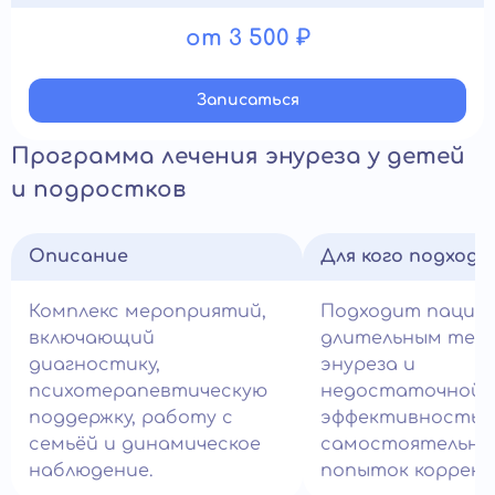
от 3 500 ₽
Записатьcя
Программа лечения энуреза у детей
и подростков
Описание
Для кого подход
Комплекс мероприятий,
Подходит пацие
включающий
длительным теч
диагностику,
энуреза и
психотерапевтическую
недостаточной
поддержку, работу с
эффективность
семьёй и динамическое
самостоятельны
наблюдение.
попыток коррекц