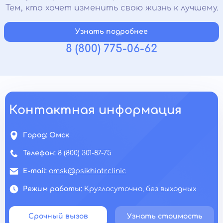
Тем, кто хочет изменить свою жизнь к лучшему.
Узнать подробнее
8 (800) 775-06-62
Контактная информация
Город:
Омск
Телефон:
8 (800) 301-87-75
E-mail:
omsk@psikhiatr.clinic
Режим работы:
Круглосуточно, без выходных
Срочный вызов
Узнать стоимость