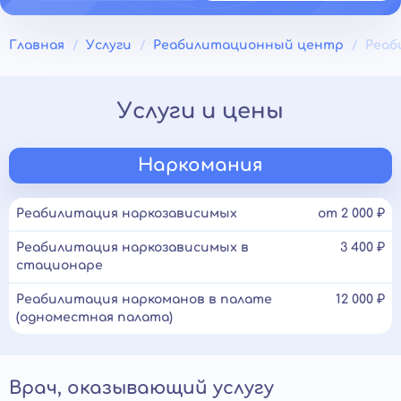
Главная
Услуги
Реабилитационный центр
Реаб
Услуги и цены
Наркомания
Реабилитация наркозависимых
от 2 000 ₽
Реабилитация наркозависимых в
3 400 ₽
стационаре
Реабилитация наркоманов в палате
12 000 ₽
(одноместная палата)
Врач, оказывающий услугу