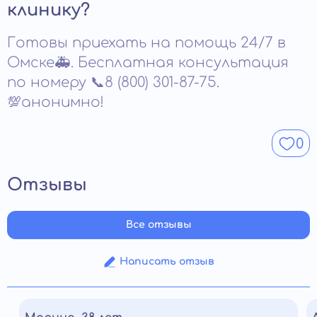
когнитивных и эмоциональных функций требует
отвыкание занимает значительно больше времени.
клинику?
времени. Особенно важны длительное наблюдение и
Острая тяга может сохраняться до нескольких
поддержка.
месяцев. Стойкий отказ от употребления
Готовы приехать на помощь 24/7 в
формируется только при длительной реабилитации
наркозависимых и активной работе с мотивацией.
Омске🚑. Бесплатная консультация
по номеру 📞8 (800) 301-87-75.
💯анонимно!
0
Отзывы
Все отзывы
Написать отзыв