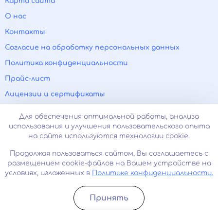
Карта сайта
О нас
Контакты
Согласие на обработку персональных данных
Политика конфиденциальности
Прайс-лист
Лицензии и сертификаты
Психиатр на дом
Для обеспечения оптимальной работы, анализа
Нарколог на дом
использования и улучшения пользовательского опыта
на сайте используются технологии cookie.
Паранойя
Продолжая пользоваться сайтом, Вы соглашаетесь с
Панические атаки
размещением cookie-файлов на Вашем устройстве на
Вывод из запоя
условиях, изложенных в
Политике конфиденциальности.
Прокапаться от алкоголя
Принять
8 (800) 301-87-75
Записатьcя
Позвонить
Круглосуточно / анонимно