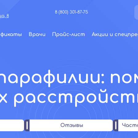
8 (800) 301-87-75
а, 8
ификаты
Врачи
Прайс-лист
Акции и спецпре
парафилии: п
х расстройст
Отзывы
Част