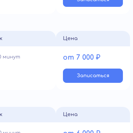
к
Цена
от 7 000 ₽
90 минут
Записатьcя
к
Цена