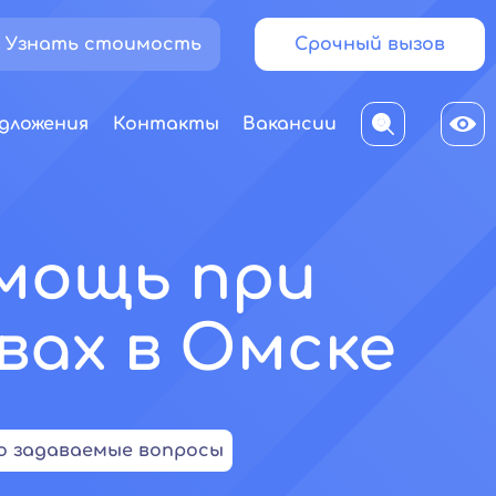
Узнать стоимость
Срочный вызов
дложения
Контакты
Вакансии
омощь при
вах в Омске
о задаваемые вопросы