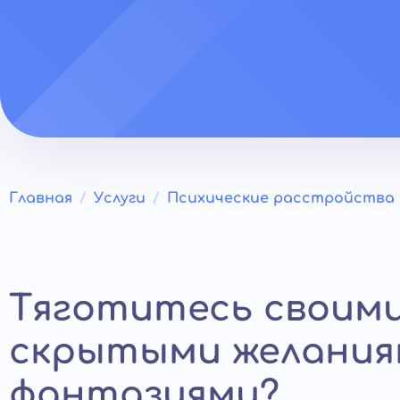
Главная
Услуги
Психические расстройства
Тяготитесь своим
скрытыми желания
фантазиями?