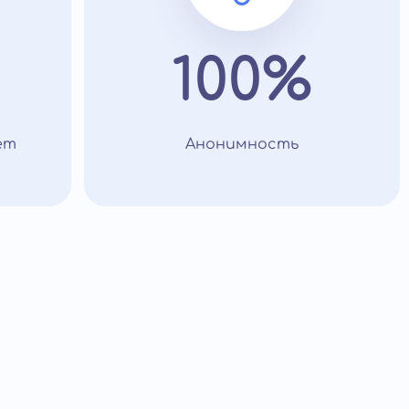
100%
ет
Анонимность