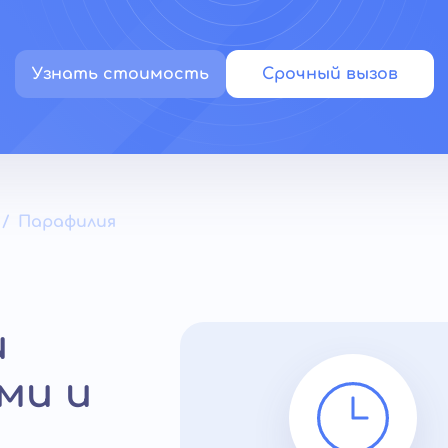
Узнать стоимость
Срочный вызов
Парафилия
и
ми и