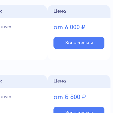
к
Цена
от 6 000 ₽
минут
Записатьcя
к
Цена
от 5 500 ₽
минут
Записатьcя