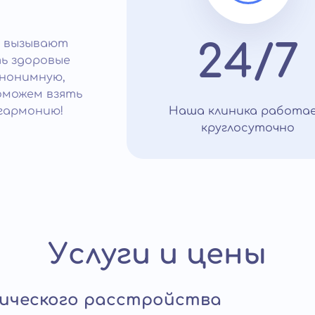
о вызывают
24/7
ь здоровые
анонимную,
оможем взять
гармонию!
Наша клиника работа
круглосуточно
Услуги и цены
ического расстройства