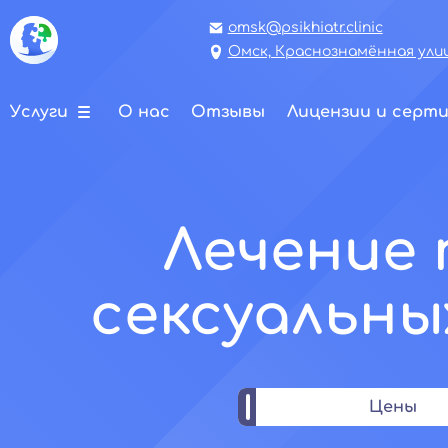
omsk@psikhiatr.clinic
Омск, Краснознамённая улиц
Услуги
О нас
Отзывы
Лицензии и серт
Лечение 
сексуальны
Цены