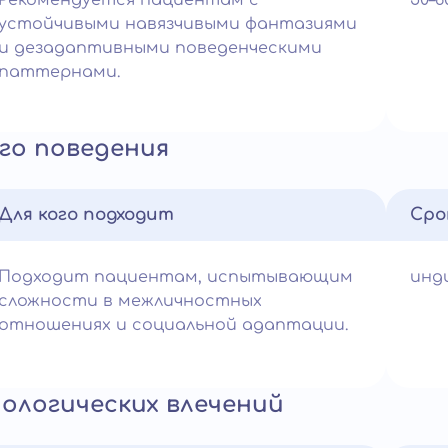
Рекомендуется пациентам с
50–
устойчивыми навязчивыми фантазиями
и дезадаптивными поведенческими
паттернами.
го поведения
Для кого подходит
Сро
Подходит пациентам, испытывающим
инд
сложности в межличностных
отношениях и социальной адаптации.
ологических влечений