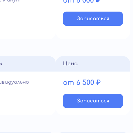
от 6 000 ₽
60 минут
Записатьcя
к
Цена
от 6 500 ₽
ивидуально
Записатьcя