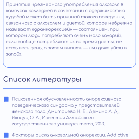
Принятие чрезмерного употребления алкоголя в
кампусах колледжей в сочетании с одержимостью
худобой может быть причиной такого поведения,
связанного с алкоголем и диетой, которое небрежно
называют «дранкорексией» — состоянием, при
котором люди потребляют очень мало калорий,
если вообще потребляют их во время диеты: не
есть весь день, а затем выпить — или даже уйти в
запой».
Список литературы
Психогенная обусловленность анорексивного
поведенческого синдрома у представителей
женского пола. Дмитриева Н. В., Демина Л. Д.,
Якоцуц О. Л., Известия Алтайского
государственного университета, 2013.
Факторы риска алкогольной анорексии. Addictive