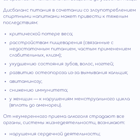
Дисбаланс питания в сочетании со злоупотреблением
спиртными напитками может привести к тяжелым
последствиям:
критической потере веса;
расстройствам пищеварения (связанные с
недостаточным питанием, частым применением
слабительных, клизм);
ухудшению состояния зубов, волос, ногтей;
развитию остеопороза из-за вымывания кальция;
авитаминозу;
снижению иммунитета;
у женщин — к нарушениям менструального цикла
(вплоть до аменореи).
От неумеренного приема алкоголя страдают все
органы, системы жизнедеятельности, возникают:
нарушения сердечной деятельности;