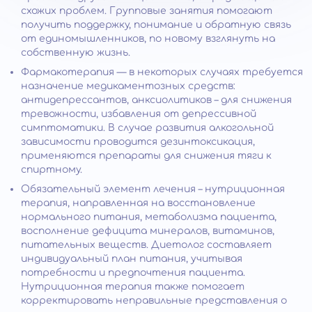
схожих проблем. Групповые занятия помогают
получить поддержку, понимание и обратную связь
от единомышленников, по новому взглянуть на
собственную жизнь.
Фармакотерапия — в некоторых случаях требуется
назначение медикаментозных средств:
антидепрессантов, анксиолитиков – для снижения
тревожности, избавления от депрессивной
симптоматики. В случае развития алкогольной
зависимости проводится дезинтоксикация,
применяются препараты для снижения тяги к
спиртному.
Обязательный элемент лечения – нутриционная
терапия, направленная на восстановление
нормального питания, метаболизма пациента,
восполнение дефицита минералов, витаминов,
питательных веществ. Диетолог составляет
индивидуальный план питания, учитывая
потребности и предпочтения пациента.
Нутриционная терапия также помогает
корректировать неправильные представления о