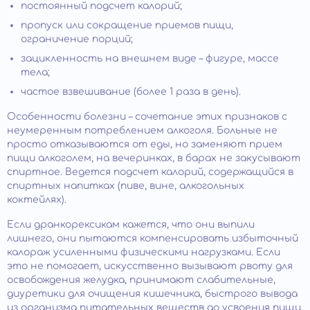
постоянный подсчет калорий;
пропуск или сокращение приемов пищи,
ограничение порций;
зацикленность на внешнем виде – фигуре, массе
тела;
частое взвешивание (более 1 раза в день).
Особенности болезни – сочетание этих признаков с
неумеренным потреблением алкоголя. Больные не
просто отказываются от еды, но заменяют прием
пищи алкоголем, на вечеринках, в барах не закусывают
спиртное. Ведется подсчет калорий, содержащийся в
спиртных напитках (пиве, вине, алкогольных
коктейлях).
Если дранкорексикам кажется, что они выпили
лишнего, они пытаются компенсировать избыточный
калораж усиленными физическими нагрузками. Если
это не помогает, искусственно вызывают рвоту для
освобождения желудка, принимают слабительные,
диуретики для очищения кишечника, быстрого вывода
из организма питательных веществ до усвоения пищи.