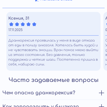
Ксения, 31
17.11.2025
0
Дранкорексия проявилась у меня в виде отказа
от еды в пользу алкоголя. Хотелось быть худой и
не чувствовать эмоции. Врач помог мягко выйти
из этого состояния. Без давления, только
поддержка и четкие шаги. Постепенно пришла в
себя, набираю силы.
Часто задаваемые вопросы
Чем опасна дранкорексия?
Дранкорексия, прежде всего, опасна формированием
Как заподозрить у близкого