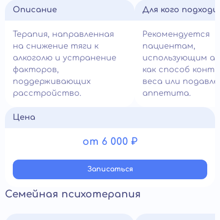
Описание
Для кого подход
Терапия, направленная
Рекомендуется
на снижение тяги к
пациентам,
алкоголю и устранение
использующим ал
факторов,
как способ контр
поддерживающих
веса или подавле
расстройство.
аппетита.
Цена
от 6 000 ₽
Записатьcя
Семейная психотерапия