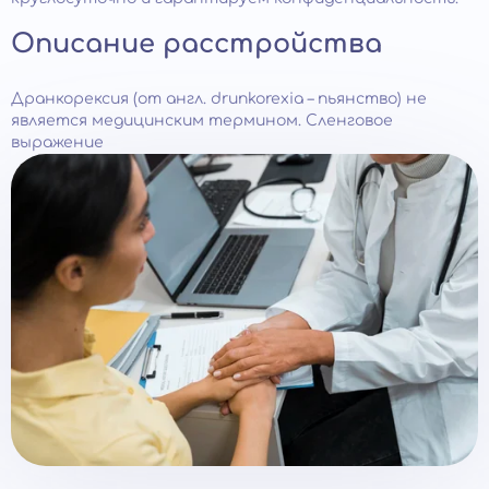
Описание расстройства
Дранкорексия (от англ. drunkorexia – пьянство) не
является медицинским термином. Сленговое
выражение