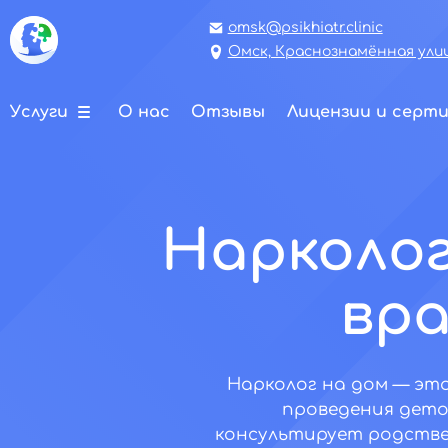
omsk@psikhiatr.clinic
Омск, Краснознамённая улиц
Услуги
О нас
Отзывы
Лицензии и серт
Нарколог
вра
Нарколог на дом — эт
проведения дето
консультирует родстве