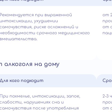
Рекомендуется при выраженной
от 
интоксикации, ухудшении
про
самочувствия, риске осложнений и
от 
необходимости срочного медицинского
пац
вмешательства.
 алкоголя на дому
Для кого подходит
Сро
При похмелье, интоксикации, запое,
2-3 
слабости, нарушениях сна и
про
самочувствия после употребления
от 