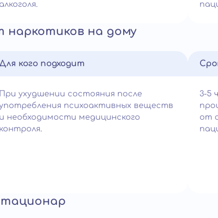
алкоголя.
пац
 наркотиков на дому
Для кого подходит
Сро
При ухудшении состояния после
3-5 
употребления психоактивных веществ
про
и необходимости медицинского
от 
контроля.
пац
стационар