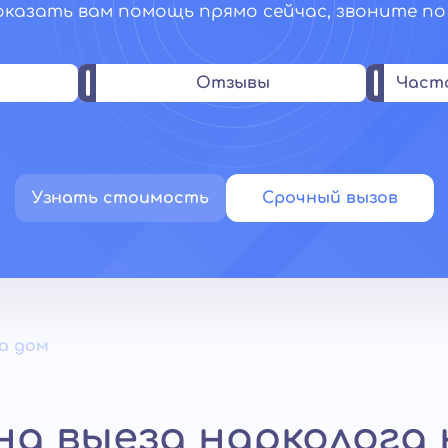
азать вам помощь прямо сейчас, звоните по ном
Отзывы
Част
Узнать стоимость
Срочный вызов
а дом
на выезд нарколога 