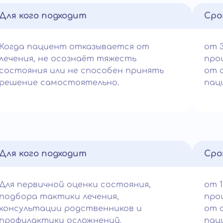
Для кого подходит
Сро
Когда пациент отказывается от
от 
лечения, не осознаёт тяжесть
про
состояния или не способен принять
от 
решение самостоятельно.
пац
Для кого подходит
Сро
Для первичной оценки состояния,
от 1
подбора тактики лечения,
про
консультации родственников и
от 
профилактики осложнений.
пац