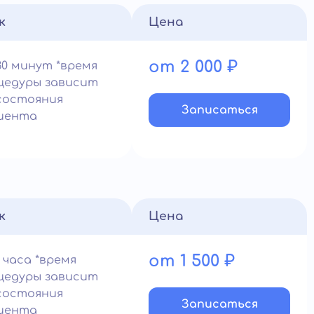
к
Цена
от 2 000 ₽
30 минут *время
цедуры зависит
состояния
Записатьcя
иента
к
Цена
от 1 500 ₽
 часа *время
цедуры зависит
состояния
Записатьcя
иента