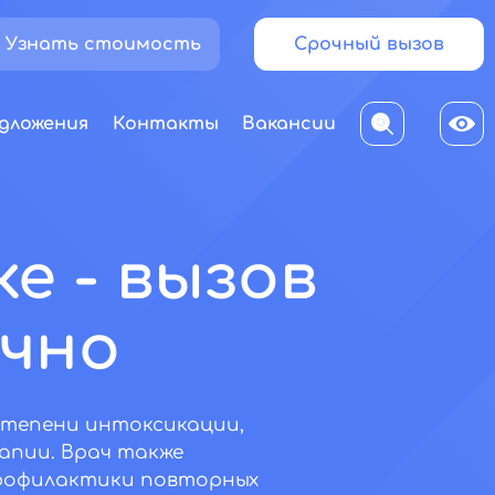
Узнать стоимость
Срочный вызов
дложения
Контакты
Вакансии
е - вызов
очно
степени интоксикации,
апии. Врач также
профилактики повторных