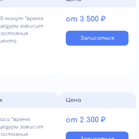
от 3 500 ₽
20 минут *время
цедуры зависит
состояния
Записатьcя
иента
к
Цена
от 2 300 ₽
часа *время
цедуры зависит
состояния