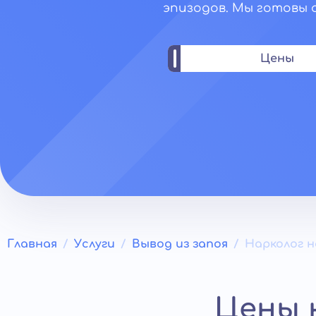
эпизодов. Мы готовы ок
Цены
Главная
Услуги
Вывод из запоя
Нарколог н
Цены 