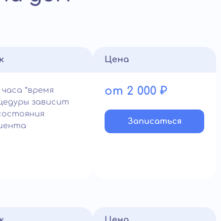
к
Цена
от 2 000 ₽
 часа *время
цедуры зависит
состояния
Записатьcя
иента
к
Цена