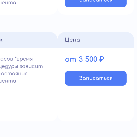
Записатьcя
иента
к
Цена
от 3 500 ₽
часов *время
цедуры зависит
состояния
Записатьcя
иента