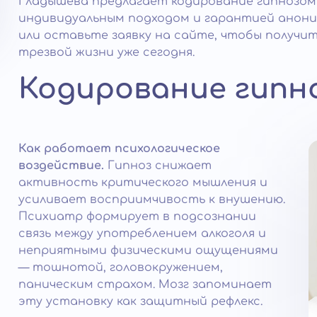
Гладышева предлагает кодирование гипнозом
индивидуальным подходом и гарантией анонимн
или оставьте заявку на сайте, чтобы получи
трезвой жизни уже сегодня.
Кодирование гипн
Как работает психологическое
воздействие.
Гипноз снижает
активность критического мышления и
усиливает восприимчивость к внушению.
Психиатр формирует в подсознании
связь между употреблением алкоголя и
неприятными физическими ощущениями
— тошнотой, головокружением,
паническим страхом. Мозг запоминает
эту установку как защитный рефлекс.