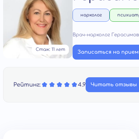
нарколог
психиат
Врач-нарколог Герасимо
Стаж: 11 лет
Записаться на прием
Рейтинг:
4.9
Читать отзывы