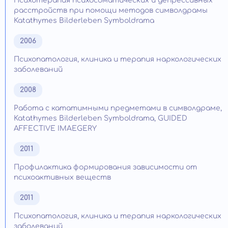
Психотерапия психосоматических и депрессивных
расстройств при помощи методов символдрамы
Katathymes Bilderleben Symboldrama
2006
Психопатология, клиника и терапия наркологических
заболеваний
2008
Работа с кататимными предметами в символдраме,
Katathymes Bilderleben Symboldrama, GUIDED
AFFECTIVE IMAEGЕRY
2011
Профилактика формирования зависимости от
психоактивных веществ
2011
Психопатология, клиника и терапия наркологических
заболеваний