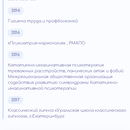
2014
Гигиена труда и профболезней
2016
«Психиатрия-наркология» , РМАПО
2016
Кататимно-имагинативная психотерапия
тревожных расстройств, панических атак и фобий
Межрегиональная общественная организация
содействия развитию символдрамы Кататимно-
имагинативной психотерапии
2017
Классический гипноз «Уральская школа классического
гипноза», г.Екатеринбург