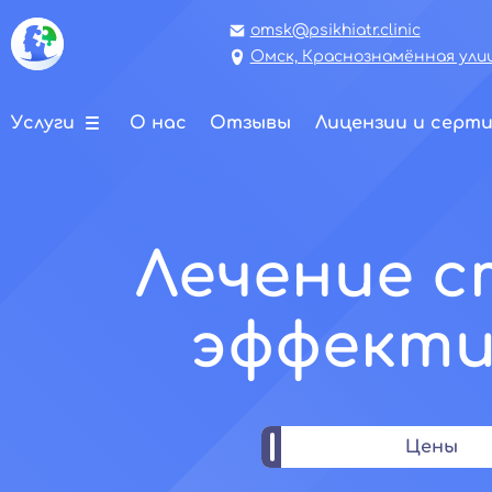
omsk@psikhiatr.clinic
Омск, Краснознамённая улиц
Услуги
О нас
Отзывы
Лицензии и серт
Лечение с
эффекти
Цены