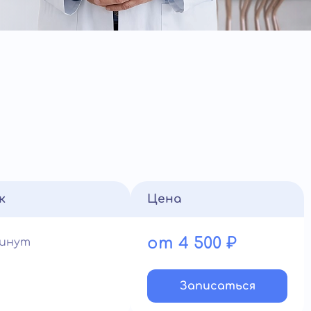
к
Цена
от 4 500 ₽
минут
Записатьcя