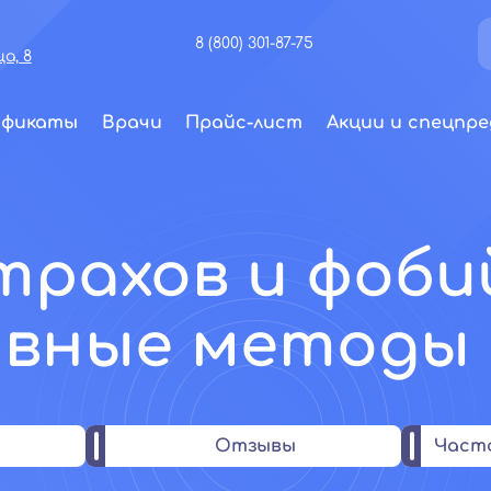
8 (800) 301-87-75
а, 8
ификаты
Врачи
Прайс-лист
Акции и спецпре
трахов и фобий
вные методы
Отзывы
Част