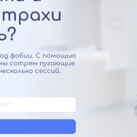
страхи
ь?
од фобии. С помощью
 мы сотрем пугающие
есколько сессий.