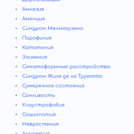
Амнезия
Аменция
Синдром Мюнхгаузена
Парафилия
Кататония
Заикания
Соматоформные расстройства
Синдром Жиля де ла Туретта
Сумеречное состояние
Сонливость
Клаустрофобия
Социопатия
Неврастения
Анорексия