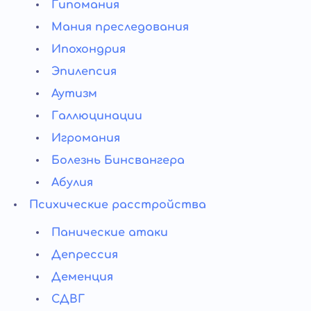
Гипомания
Мания преследования
Ипохондрия
Эпилепсия
Аутизм
Галлюцинации
Игромания
Болезнь Бинсвангера
Абулия
Психические расстройства
Панические атаки
Депрессия
Деменция
СДВГ