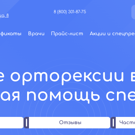
8 (800) 301-87-75
а, 8
ификаты
Врачи
Прайс-лист
Акции и спецпре
е орторексии в
ая помощь сп
Отзывы
Част