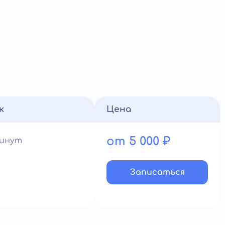
к
Цена
от 5 000 ₽
минут
Записатьcя