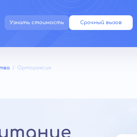
Узнать стоимость
Срочный вызов
ства
Орторексия
питание