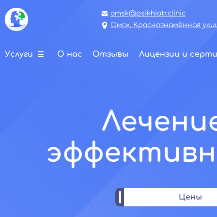
omsk@psikhiatr.clinic
Омск, Краснознамённая улиц
Услуги
О нас
Отзывы
Лицензии и серт
Лечени
эффективн
Цены