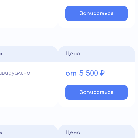
Записатьcя
к
Цена
от 5 500 ₽
ивидуально
Записатьcя
к
Цена