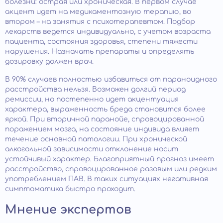
болезни: острая или хроническая. В первом случае
акцент идет на медикаментозную терапию, во
втором – на занятия с психотерапевтом. Подбор
лекарств ведется индивидуально, с учетом возраста
пациента, состояния здоровья, степени тяжести
нарушения. Назначать препараты и определять
дозировку должен врач.
В 90% случаев полностью избавиться от параноидного
расстройства нельзя. Возможен долгий период
ремиссии, но постепенно идет акцентуация
характера, выраженность бреда становится более
яркой. При вторичной паранойе, спровоцированной
поражением мозга, на состояние индивида влияет
течение основной патологии. При хронической
алкогольной зависимости отклонение носит
устойчивый характер. Благоприятный прогноз имеет
расстройство, спровоцированное разовым или редким
употреблением ПАВ. В таких ситуациях негативная
симптоматика быстро проходит.
Мнение экспертов