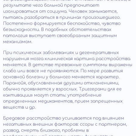
результате чего больной предпочитает
изолироваться от социума. Человек замыкается,
пытаясь разобраться в причинах произошедшего.
Постепенно формируется беспокойство, чувство
безысходности. В подобных обстоятельствах
патология выступает своеобразным защитным
механизмом.
При психических заболеваниях и дегенеративных
нарушения мозга клиническая картина расстройства
меняется. В детстве тревожные симптомы выражены
слабо или вовсе не проявляются. По мере развития
основной болезни у больного меняется характер.
Паранойя, обусловленная другими отклонениями,
обычно проявляется у взрослых. Триггерами для ее
«активации» могут стать: употребление
определенных медикаментов, прием запрещенных
веществ и др.
Бредовое расстройство усиливается под влиянием
негативных внешних факторов: ссоры с партнером,
развод, смерть близкого, проблемы в