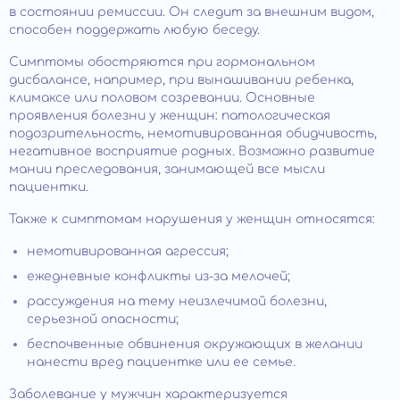
в состоянии ремиссии. Он следит за внешним видом,
способен поддержать любую беседу.
Симптомы обостряются при гормональном
дисбалансе, например, при вынашивании ребенка,
климаксе или половом созревании. Основные
проявления болезни у женщин: патологическая
подозрительность, немотивированная обидчивость,
негативное восприятие родных. Возможно развитие
мании преследования, занимающей все мысли
пациентки.
Также к симптомам нарушения у женщин относятся:
немотивированная агрессия;
ежедневные конфликты из-за мелочей;
рассуждения на тему неизлечимой болезни,
серьезной опасности;
беспочвенные обвинения окружающих в желании
нанести вред пациентке или ее семье.
Заболевание у мужчин характеризуется