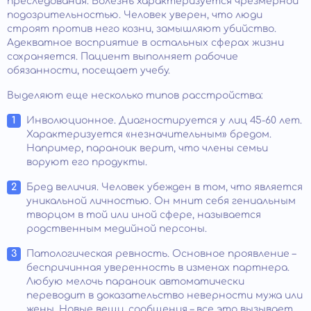
преследования. Болезнь характеризуется чрезмерной
подозрительностью. Человек уверен, что люди
строят против него козни, замышляют убийство.
Адекватное восприятие в остальных сферах жизни
сохраняется. Пациент выполняет рабочие
обязанности, посещает учебу.
Выделяют еще несколько типов расстройства:
Инволюционное. Диагностируется у лиц 45-60 лет.
Характеризуется «незначительным» бредом.
Например, параноик верит, что члены семьи
воруют его продукты.
Бред величия. Человек убежден в том, что является
уникальной личностью. Он мнит себя гениальным
творцом в той или иной сфере, называется
родственным медийной персоны.
Патологическая ревность. Основное проявление –
беспричинная уверенность в изменах партнера.
Любую мелочь параноик автоматически
переводит в доказательство неверности мужа или
жены. Новые вещи, сообщения – все это вызывает