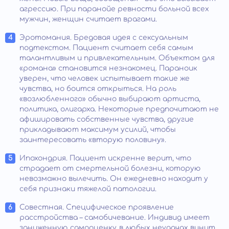
агрессию. При паранойе ревности больной всех
мужчин, женщин считает врагами.
Эротомания. Бредовая идея с сексуальным
подтекстом. Пациент считает себя самым
талантливым и привлекательным. Объектом для
«романа» становится незнакомец. Параноик
уверен, что человек испытывает такие же
чувства, но боится открыться. На роль
«возлюбленного» обычно выбирают артиста,
политика, олигарха. Некоторые предпочитают не
афишировать собственные чувства, другие
прикладывают максимум усилий, чтобы
заинтересовать «вторую половину».
Ипохондрия. Пациент искренне верит, что
страдает от смертельной болезни, которую
невозможно вылечить. Он ежедневно находит у
себя признаки тяжелой патологии.
Совестная. Специфическое проявление
расстройства – самобичевание. Индивид имеет
заниженную самооценку, в любых неудачах винит