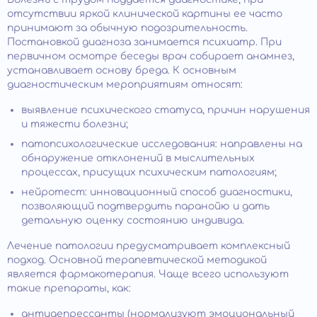
отсутствии яркой клинической картины ее часто
принимают за обычную подозрительность.
Постановкой диагноза занимается психиатр. При
первичном осмотре беседы врач собирает анамнез,
устанавливает основу бреда. К основным
диагностическим мероприятиям относят:
выявление психического статуса, причин нарушения
и тяжести болезни;
патопсихологические исследования: направлены на
обнаружение отклонений в мыслительных
процессах, присущих психическим патологиям;
нейротест: инновационный способ диагностики,
позволяющий подтвердить паранойю и дать
детальную оценку состоянию индивида.
Лечение патологии предусматривает комплексный
подход. Основной терапевтической методикой
является фармакотерапия. Чаще всего используют
такие препараты, как:
антидепрессанты (нормализуют эмоциональный