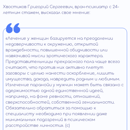
Хвостиков Григорий Сергеевич, врач-психиатр с 24-
летним стажем, высказал свое мнение:
«Лечение у женщин базируется на преодолении
недоверчивости к окружению, открытой
враждебности, повышенной обидчивости или
навязчивой мысли эротического характера.
Представительницы прекрасного пола чаще всего
считают, что против них активно плетут
заговоры с целью нанести оскорбление, лишить
имущества, дохода, навредить родным и любимым.
Излечение паранойи у мужчин может быть связано с
одержимостью одной единственной идеей,
например, на фоне ревности, отношений,
сверхспособностей, собственной гениальности.
Обязательно обратиться за помощью к
специалисту необходимо при появлении даже
минимальных подозрений в психическом
расстройстве личности». (с)