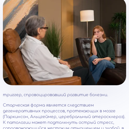
триггер, спровоцировавший развитие болезни.
Старческая форма является следствием
дегенеративных процессов, протекающих в мозге
(Паркинсон, Альцгеймер, церебральный атеросклероз).
К патологии может подтолкнуть острый стресс,
сопровождающийся жестоким отношением и злобой, в