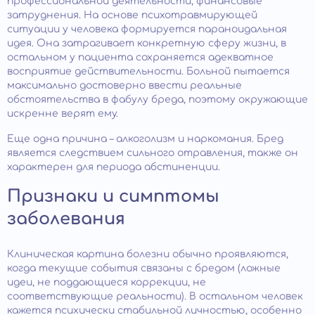
профессиональной деятельности, финансовые
затруднения. На основе психотравмирующей
ситуации у человека формируется параноидальная
идея. Она затрагивает конкретную сферу жизни, в
остальном у пациента сохраняется адекватное
восприятие действительности. Больной пытается
максимально достоверно ввести реальные
обстоятельства в фабулу бреда, поэтому окружающие
искренне верят ему.
Еще одна причина – алкоголизм и наркомания. Бред
является следствием сильного отравления, также он
характерен для периода абстиненции.
Признаки и симптомы
заболевания
Клиническая картина болезни обычно проявляются,
когда текущие события связаны с бредом (ложные
идеи, не поддающиеся коррекции, не
соответствующие реальности). В остальном человек
кажется психически стабильной личностью, особенно