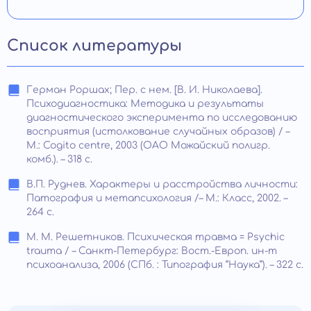
Список литературы
Герман Роршах; Пер. с нем. [В. И. Николаева].
Психодиагностика: Методика и результаты
диагностического эксперимента по исследованию
восприятия (истолкование случайных образов) / –
М.: Cogito centre, 2003 (ОАО Можайский полигр.
комб.). – 318 с.
В.П. Руднев. Характеры и расстройства личности:
Патография и метапсихология /– М.: Класс, 2002. –
264 с.
М. М. Решетников. Психическая травма = Psychic
trauma / – Санкт-Петербург: Вост.-Европ. ин-т
психоанализа, 2006 (СПб. : Типография “Наука”). – 322 с.