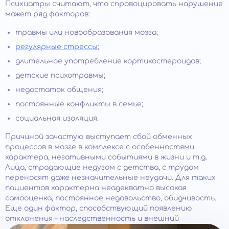
Психиатры считают, что спровоцировать нарушение
может ряд факторов:
травмы или новообразования мозга;
регулярные стрессы
;
длительное употребление кортикостероидов;
детские психотравмы;
недостаток общения;
постоянные конфликты в семье;
социальная изоляция.
Причиной зачастую выступает сбой обменных
процессов в мозге в комплексе с особенностями
характера, негативными событиями в жизни и т.д.
Лица, страдающие недугом с детства, с трудом
переносят даже незначительные неудачи. Для таких
пациентов характерна неадекватно высокая
самооценка, постоянное недовольство, обидчивость.
Еще один фактор, способствующий появлению
отклонения – наследственность и внешний