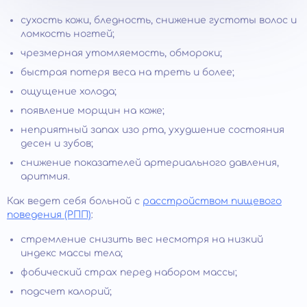
сухость кожи, бледность, снижение густоты волос и
ломкость ногтей;
чрезмерная утомляемость, обмороки;
быстрая потеря веса на треть и более;
ощущение холода;
появление морщин на коже;
неприятный запах изо рта, ухудшение состояния
десен и зубов;
снижение показателей артериального давления,
аритмия.
Как ведет себя больной с
расстройством пищевого
поведения (РПП)
:
стремление снизить вес несмотря на низкий
индекс массы тела;
фобический страх перед набором массы;
подсчет калорий;