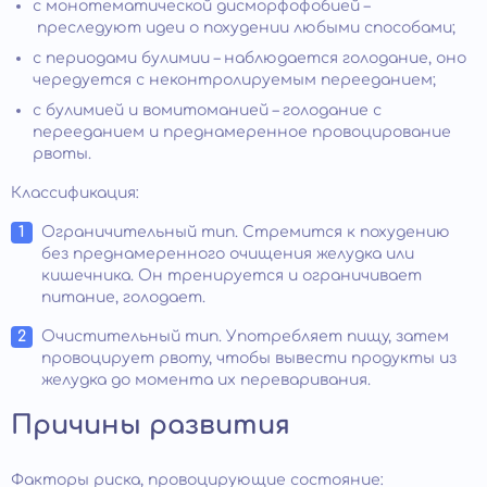
с монотематической дисморфофобией –
преследуют идеи о похудении любыми способами;
с периодами булимии – наблюдается голодание, оно
чередуется с неконтролируемым перееданием;
с булимией и вомитоманией – голодание с
перееданием и преднамеренное провоцирование
рвоты.
Классификация:
Ограничительный тип. Стремится к похудению
без преднамеренного очищения желудка или
кишечника. Он тренируется и ограничивает
питание, голодает.
Очистительный тип. Употребляет пищу, затем
провоцирует рвоту, чтобы вывести продукты из
желудка до момента их переваривания.
Причины развития
Факторы риска, провоцирующие состояние: