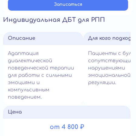
Записатьcя
Индивидуальная ДБТ для РПП
Описание
Для кого подход
Адаптация
Пациенты с були
диалектической
сопутствующим
поведенческой терапии
нарушениями
для работы с сильными
эмоциональной
эмоциями и
регуляции.
компульсивным
поведением.
Цена
от 4 800 ₽