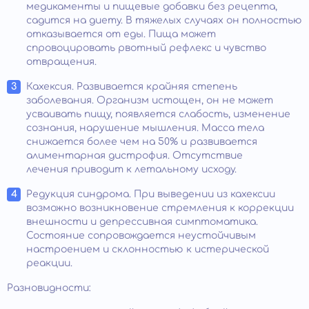
медикаменты и пищевые добавки без рецепта,
садится на диету. В тяжелых случаях он полностью
отказывается от еды. Пища может
спровоцировать рвотный рефлекс и чувство
отвращения.
Кахексия. Развивается крайняя степень
заболевания. Организм истощен, он не может
усваивать пищу, появляется слабость, изменение
сознания, нарушение мышления. Масса тела
снижается более чем на 50% и развивается
алиментарная дистрофия. Отсутствие
лечения приводит к летальному исходу.
Редукция синдрома. При выведении из кахексии
возможно возникновение стремления к коррекции
внешности и депрессивная симптоматика.
Состояние сопровождается неустойчивым
настроением и склонностью к истерической
реакции.
Разновидности: