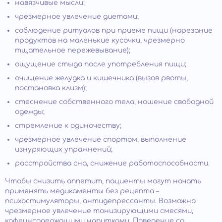
навязчивые мысли;
чрезмерное увлечение диетами;
соблюдение ритуалов при приеме пищи (нарезание
продуктов на маленькие кусочки, чрезмерно
тщательное пережевывание);
ощущение стыда после употребления пищи;
очищение желудка и кишечника (вызов рвоты,
постановка клизм);
стеснение собственного тела, ношение свободной
одежды;
стремление к одиночеству;
чрезмерное увлечение спортом, выполнение
изнуряющих упражнений;
расстройства сна, снижение работоспособности.
Чтобы снизить аппетит, пациенты могут начать
применять медикаменты без рецепта –
психостимуляторы, антидепрессанты. Возможно
чрезмерное увлечение тонизирующими смесями,
кофеинсодержащими напитками. Поведение со