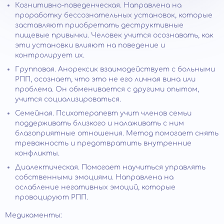
Когнитивно-поведенческая. Направлена на
проработку бессознательных установок, которые
заставляют приобретать деструктивные
пищевые привычки. Человек учится осознавать, как
эти установки влияют на поведение и
контролирует их.
Групповая. Анорексик взаимодействует с больными
РПП, осознает, что это не его личная вина или
проблема. Он обменивается с другими опытом,
учится социализироваться.
Семейная. Психотерапевт учит членов семьи
поддерживать близкого и налаживать с ним
благоприятные отношения. Метод помогает снять
тревожность и предотвратить внутренние
конфликты.
Диалектическая. Помогает научиться управлять
собственными эмоциями. Направлена на
ослабление негативных эмоций, которые
провоцируют РПП.
Медикаменты: