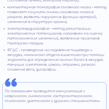
состояния печени, контроль терапии;
компьютерная томография головного мозга – метод
позволяет получить снимки головного мозга в
разрезе, выявить нарушения функции артерий,
изменения в структуре органа;
электрокардиография – метод регистрации
электрических потенциалов, направлен на оценку
патологических изменений, выявление признаков
перегрузки сердца;
ФГДС – проведение исследования пищевода и
желудка, начального отдела кишечника при помощи
эндоскопа для определения причин болей в желудке,
тянущих симптомов, изжоги, отрыжки, резкого
снижения веса, дисграфии.
По показаниям проводится консультация с
неврологом, гинекологом, гастроэнтерологом,
психологом, диетологом и другими специалистами.