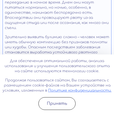
перееданию в ночное время. Днем они могут
питаться нормально, но ночью, особенно, в
одиночестве, начинают беспорядочно есть.
Впоследствии они провоцируют рвоту из-за
ощущения стыда или после осознания, как много они
съели.
Зрительно выявить булимию сложно – человек может
иметь обычную комплекцию без признаков полноты
или худобы. Опасным последствием заболевания
становится выработка устойчивого рвотного
рефлекса при попытках покушать, а также
Для обеспечения оптимальной работы, анализа
нарушение работы кишечника.
использования и улучшения пользовательского опыта
на сайте используются технологии cookie.
При анорексии ситуация обстоит несколько по-
другому. Человек ощущает себя недостаточно
Продолжая пользоваться сайтом, Вы соглашаетесь с
стройным и отказывается от приема пищи. Обычно
размещением cookie-файлов на Вашем устройстве на
состояние развивается, если пациенту высказал
условиях, изложенных в
Политике конфиденциальности.
негативное мнение близкий человек. В результате
отказа от еды заболевание приобретает не только
психические, но и физиологические симптомы,
Принять
развивается отвращение от еды. Это делает
Записатьcя
Позвонить
болезнь смертельно опасной».