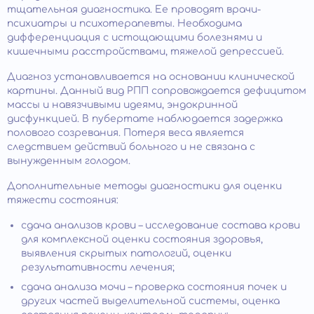
тщательная диагностика. Ее проводят врачи-
психиатры и психотерапевты. Необходима
дифференциация с истощающими болезнями и
кишечными расстройствами, тяжелой депрессией.
Диагноз устанавливается на основании клинической
картины. Данный вид РПП сопровождается дефицитом
массы и навязчивыми идеями, эндокринной
дисфункцией. В пубертате наблюдается задержка
полового созревания. Потеря веса является
следствием действий больного и не связана с
вынужденным голодом.
Дополнительные методы диагностики для оценки
тяжести состояния:
сдача анализов крови – исследование состава крови
для комплексной оценки состояния здоровья,
выявления скрытых патологий, оценки
результативности лечения;
сдача анализа мочи – проверка состояния почек и
других частей выделительной системы, оценка