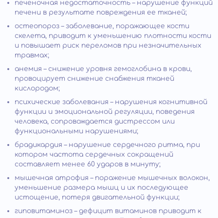
печеночная недостаточность – нарушение функций
печени в результате повреждения ее тканей;
остеопороз – заболевание, поражающее кости
скелета, приводит к уменьшению плотности кости
и повышает риск переломов при незначительных
травмах;
анемия – снижение уровня гемоглобина в крови,
провоцирует снижение снабжения тканей
кислородом;
психические заболевания – нарушения когнитивной
функции и эмоциональной регуляции, поведения
человека, сопровождается дистрессом или
функциональными нарушениями;
брадикардия – нарушение сердечного ритма, при
котором частота сердечных сокращений
составляет менее 60 ударов в минуту;
мышечная атрофия – поражение мышечных волокон,
уменьшение размера мышц и их последующее
истощение, потеря двигательной функции;
гиповитаминоз – дефицит витаминов приводит к