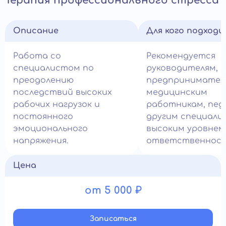
Терапия профессионального стресса
Описание
Для кого подход
Работа со
Рекомендуется
специалистом по
руководителям,
преодолению
предпринимател
последствий высоких
медицинским
рабочих нагрузок и
работникам, пед
постоянного
другим специали
эмоционального
высоким уровнем
напряжения.
ответственност
Цена
от 5 000 ₽
Записатьcя