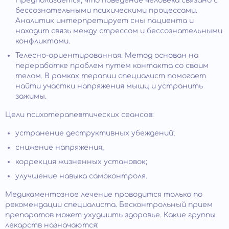
Предполагается, что поведение человека связано с
бессознательными психическими процессами.
Аналитик интерпретирует сны пациента и
находит связь между стрессом и бессознательными
конфликтами.
Телесно-ориентированная. Метод основан на
переработке проблем путем контакта со своим
телом. В рамках терапии специалист помогает
найти участки напряжения мышц и устранить
зажимы.
Цели психотерапевтических сеансов:
устранение деструктивных убеждений;
снижение напряжения;
коррекция жизненных установок;
улучшение навыка самоконтроля.
Медикаментозное лечение проводится только по
рекомендации специалиста. Бесконтрольный прием
препаратов может ухудшить здоровье. Какие группы
лекарств назначаются: