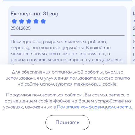
Екатерина, 31 год
25.01.2025
2
Последний год выдался тяжелым: работа,
переезд, постоянные дедлайны. В какой-то
момент поняла, что сама не справляюсь, и
решила начать лечение стресса у специалиста.
На первой консультации спокойно разобрали
мои симптомы, режим сна и питание, объяснили,
Для обеспечения оптимальной работы, анализа
как будет строиться план. Понравилось, что
использования и улучшения пользовательского опыта
ничего не навязывают и идут шаг за шагом. Уже
на сайте используются технологии cookie.
через пару недель стало легче просыпаться по
Продолжая пользоваться сайтом, Вы соглашаетесь с
утрам, ушло ощущение кома в груди. Сейчас
размещением cookie-файлов на Вашем устройстве на
чувствую себя стабильнее и увереннее.
условиях, изложенных в
Политике конфиденциальности.
Принять
Записатьcя
Позвонить
Часто задаваемые вопросы