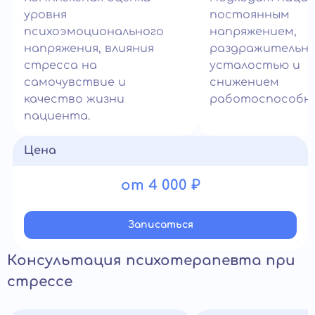
уровня
постоянным
психоэмоционального
напряжением,
напряжения, влияния
раздражительн
стресса на
усталостью и
самочувствие и
снижением
качество жизни
работоспособн
пациента.
Цена
от 4 000 ₽
Записатьcя
Консультация психотерапевта при
стрессе