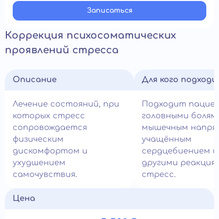
Записатьcя
Коррекция психосоматических
проявлений стресса
Описание
Для кого подход
Лечение состояний, при
Подходит пацие
которых стресс
головными болям
сопровождается
мышечным напря
физическим
учащённым
дискомфортом и
сердцебиением и
ухудшением
другими реакция
самочувствия.
стресс.
Цена