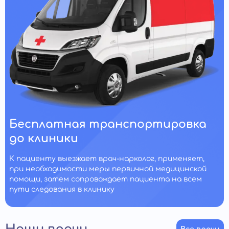
Бесплатная транспортировка
до клиники
К пациенту выезжает врач-нарколог, применяет,
при необходимости меры первичной медицинской
помощи, затем сопровождает пациента на всем
пути следования в клинику