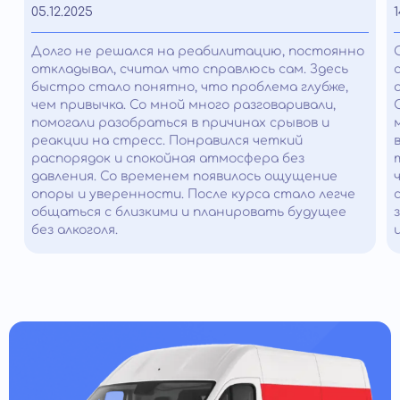
05.12.2025
1
Долго не решался на реабилитацию, постоянно
откладывал, считал что справлюсь сам. Здесь
быстро стало понятно, что проблема глубже,
чем привычка. Со мной много разговаривали,
помогали разобраться в причинах срывов и
реакции на стресс. Понравился четкий
распорядок и спокойная атмосфера без
давления. Со временем появилось ощущение
опоры и уверенности. После курса стало легче
общаться с близкими и планировать будущее
без алкоголя.