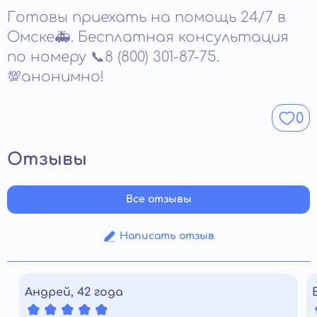
динамики восстановления. Решение принимается по
Готовы приехать на помощь 24/7 в
итогам наблюдения и терапевтической работы.
Выход из центра планируется, когда человек
Омске🚑. Бесплатная консультация
стабилен.
по номеру 📞8 (800) 301-87-75.
💯анонимно!
0
Отзывы
Все отзывы
Написать отзыв
Андрей, 42 года