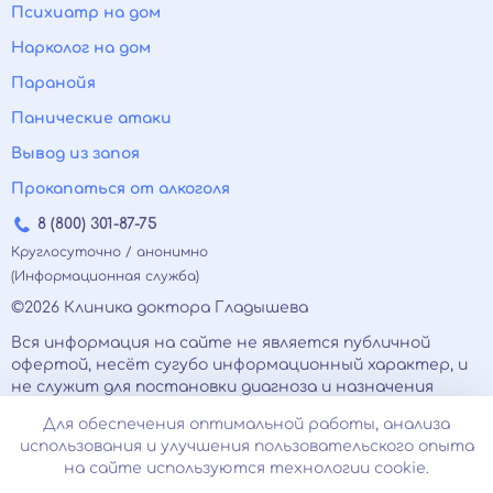
Психиатр на дом
Нарколог на дом
Паранойя
Панические атаки
Вывод из запоя
Прокапаться от алкоголя
8 (800) 301-87-75
Круглосуточно / анонимно
(Информационная служба)
©2026 Клиника доктора Гладышева
Вся информация на сайте не является публичной
офертой, несёт сугубо информационный характер, и
не служит для постановки диагноза и назначения
лечения.
Для обеспечения оптимальной работы, анализа
Есть противопоказания, необходимо
использования и улучшения пользовательского опыта
проконсультироваться с врачом. Консультационные
на сайте используются технологии cookie.
услуги, оказываемые по телефону, мессенджерам и в