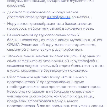
сексуальное насилие, запирание в туалете или
кладовке).
Диагностированное психиатрическое
расстройство вроде
шизофрении
, эпилепсии.
Нарушение кровообращения и биохимических
процессов, нейронных связей в головном мозге.
Генетическая предрасположенность. У
большинства пациентов выявлен мутационный ген
GPM6A. Этот ген обнаруживается в хромосоме,
связанной с паническим расстройством.
Эволюционный механизм самозащиты. Ряд ученых
склоняется к тому, что причиной клаустрофобии
является подсознательный страх быть «загнанным
в угол», оказаться в безвыходном положении.
Обостренное чувство восприятия личного
пространства. У представителей норма
необходимого личного пространства выше нормы.
Когда они попадают в небольшое помещение –
чувствуют дискомфорт, как будто люди, вещи,
предметы вторгаются в зону личного
пространства. В то же время они тянутся к людям,