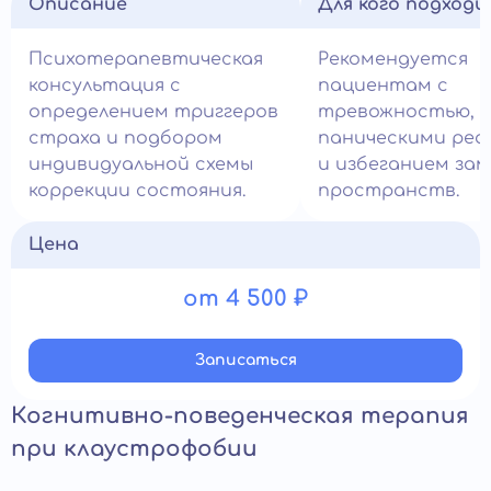
Описание
Для кого подход
Психотерапевтическая
Рекомендуется
консультация с
пациентам с
определением триггеров
тревожностью,
страха и подбором
паническими реа
индивидуальной схемы
и избеганием за
коррекции состояния.
пространств.
Цена
от 4 500 ₽
Записатьcя
Когнитивно-поведенческая терапия
при клаустрофобии