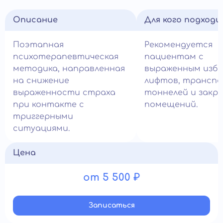
Описание
Для кого подход
Поэтапная
Рекомендуется
психотерапевтическая
пациентам с
методика, направленная
выраженным изб
на снижение
лифтов, транспо
выраженности страха
тоннелей и закр
при контакте с
помещений.
триггерными
ситуациями.
Цена
от 5 500 ₽
Записатьcя