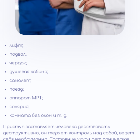
лифт;
подвал;
чердак;
душевая кабина;
самолет;
поезд;
аппарат МРТ;
солярий;
комната без окон и т. д.
Приступ заставляет человека действовать
деструктивно, он теряет контроль над собой, ведет
себя необдуманно. Состояние ухудшает паническая