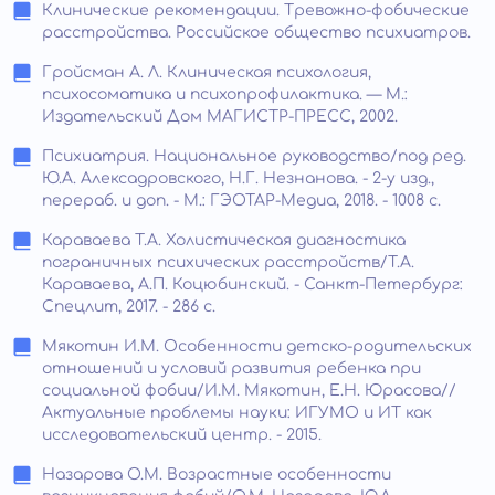
Клинические рекомендации. Тревожно-фобические
расстройства. Российское общество психиатров.
Гройсман А. Л. Клиническая психология,
психосоматика и психопрофилактика. — М.:
Издательский Дом МАГИСТР-ПРЕСС, 2002.
Психиатрия. Национальное руководство/под ред.
Ю.А. Алексадровского, Н.Г. Незнанова. - 2-у изд.,
перераб. и доп. - М.: ГЭОТАР-Медиа, 2018. - 1008 с.
Караваева Т.А. Холистическая диагностика
пограничных психических расстройств/Т.А.
Караваева, А.П. Коцюбинский. - Санкт-Петербург:
Спецлит, 2017. - 286 с.
Мякотин И.М. Особенности детско-родительских
отношений и условий развития ребенка при
социальной фобии/И.М. Мякотин, Е.Н. Юрасова//
Актуальные проблемы науки: ИГУМО и ИТ как
исследовательский центр. - 2015.
Назарова О.М. Возрастные особенности