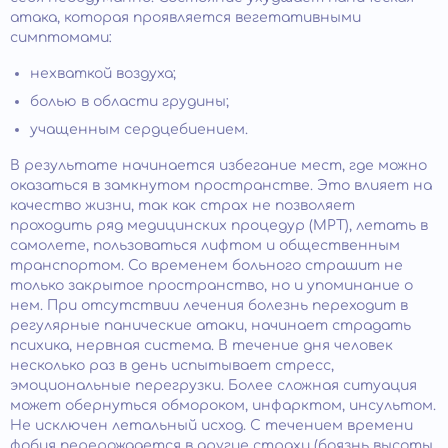
атака, которая проявляется вегетативными
симптомами:
нехваткой воздуха;
болью в области грудины;
учащенным сердцебиением.
В результате начинается избегание мест, где можно
оказаться в замкнутом пространстве. Это влияет на
качество жизни, так как страх не позволяет
проходить ряд медицинских процедур (МРТ), летать в
самолете, пользоваться лифтом и общественным
транспортом. Со временем больного страшит не
только закрытое пространство, но и упоминание о
нем. При отсутствии лечения болезнь переходит в
регулярные панические атаки, начинает страдать
психика, нервная система. В течение дня человек
несколько раз в день испытывает стресс,
эмоциональные перегрузки. Более сложная ситуация
может обернуться обмороком, инфарктом, инсультом.
Не исключен летальный исход. С течением времени
фобия перерождается в другие страхи (боязнь высоты,