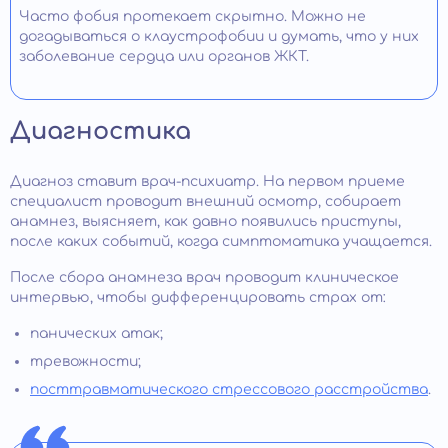
Часто фобия протекает скрытно. Можно не
догадываться о клаустрофобии и думать, что у них
заболевание сердца или органов ЖКТ.
Диагностика
Диагноз ставит врач-психиатр. На первом приеме
специалист проводит внешний осмотр, собирает
анамнез, выясняет, как давно появились приступы,
после каких событий, когда симптоматика учащается.
После сбора анамнеза врач проводит клиническое
интервью, чтобы дифференцировать страх от:
панических атак;
тревожности;
посттравматического стрессового расстройства
.