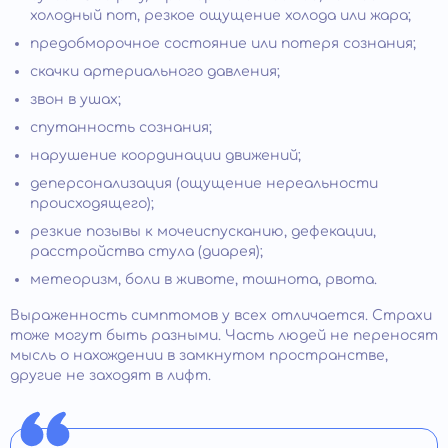
холодный пот, резкое ощущение холода или жара;
предобморочное состояние или потеря сознания;
скачки артериального давления;
звон в ушах;
спутанность сознания;
нарушение координации движений;
деперсонализация (ощущение нереальности
происходящего);
резкие позывы к мочеиспусканию, дефекации,
расстройства стула (диарея);
метеоризм, боли в животе, тошнота, рвота.
Выраженность симптомов у всех отличается. Страхи
тоже могут быть разными. Часть людей не переносят
мысль о нахождении в замкнутом пространстве,
другие не заходят в лифт.