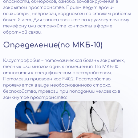
опасности, обмороков, озноба, головокружения в
закрытом пространстве. Прием ведут врачи-
психиатры, неврологи, кардиологи со стажем работы
более 5 лет. Для записи звоните по круглосуточному
телефону или оставляйте контакты в форме
обратной связи.
Определение(по МКБ-10)
Клаустрофобия – патологическая боязнь закрытых,
тесных или многолюдных помещений. По МКБ-10
относится к специфическим расстройствам.
Патологии присвоен код F40.2. Расстройство
проявляется в виде необоснованного страха,
беспокойства, тревоги при попадании человека в
замкнутое пространство: