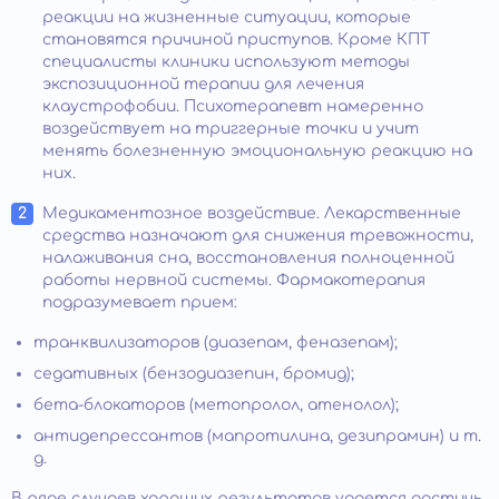
реакции на жизненные ситуации, которые
становятся причиной приступов. Кроме КПТ
специалисты клиники используют методы
экспозиционной терапии для лечения
клаустрофобии. Психотерапевт намеренно
воздействует на триггерные точки и учит
менять болезненную эмоциональную реакцию на
них.
Медикаментозное воздействие. Лекарственные
средства назначают для снижения тревожности,
налаживания сна, восстановления полноценной
работы нервной системы. Фармакотерапия
подразумевает прием:
транквилизаторов (диазепам, феназепам);
седативных (бензодиазепин, бромид);
бета-блокаторов (метопролол, атенолол);
антидепрессантов (мапротилина, дезипрамин) и т.
д.
В ряде случаев хороших результатов удается достичь