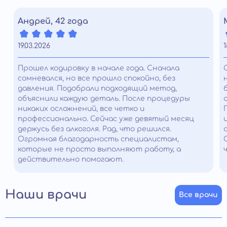
Андрей, 42 года
19.03.2026
1
Прошел кодировку в начале года. Сначала
сомневался, но все прошло спокойно, без
давления. Подобрали подходящий метод,
объяснили каждую деталь. После процедуры
никаких осложнений, все четко и
профессионально. Сейчас уже девятый месяц
держусь без алкоголя. Рад, что решился.
Огромная благодарность специалистам,
которые не просто выполняют работу, а
действительно помогают.
Наши врачи
Все врачи