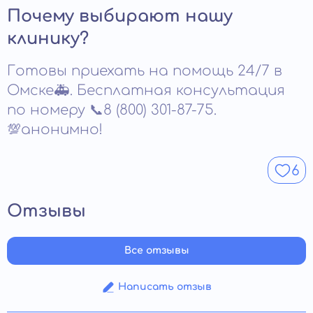
ощущения формируют стойкое отвращение к
Срок действия зависит от выбранного способа и
Почему выбирают нашу
алкоголю. Именно на этом строится защитный
дозировки. Минимальный период составляет несколько
эффект кодировки.
месяцев. Некоторые методы сохраняют эффект до
клинику?
нескольких лет. На длительность влияет соблюдение
рекомендаций. При необходимости кодировку можно
Готовы приехать на помощь 24/7 в
продлить или скорректировать.
Омске🚑. Бесплатная консультация
по номеру 📞8 (800) 301-87-75.
💯анонимно!
6
Отзывы
Все отзывы
Написать отзыв