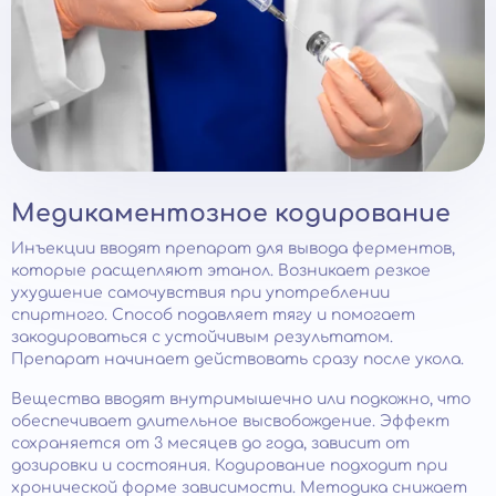
Медикаментозное кодирование
Инъекции вводят препарат для вывода ферментов,
которые расщепляют этанол. Возникает резкое
ухудшение самочувствия при употреблении
спиртного. Способ подавляет тягу и помогает
закодироваться с устойчивым результатом.
Препарат начинает действовать сразу после укола.
Вещества вводят внутримышечно или подкожно, что
обеспечивает длительное высвобождение. Эффект
сохраняется от 3 месяцев до года, зависит от
дозировки и состояния. Кодирование подходит при
хронической форме зависимости. Методика снижает