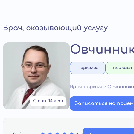
Врач, оказывающий услугу
Овчинник
нарколог
психиат
Врач-нарколог Овчинник
Стаж: 14 лет
Записаться на прием