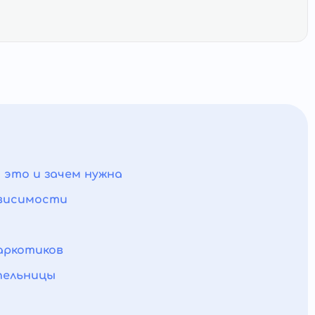
 это и зачем нужна
ависимости
аркотиков
пельницы