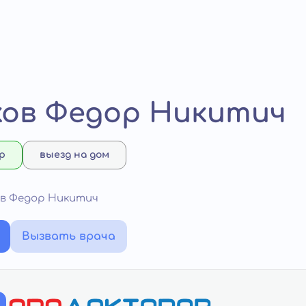
ов Федор Никитич
р
выезд на дом
ов Федор Никитич
Вызвать врача