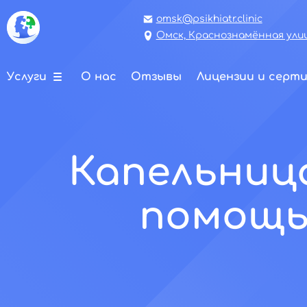
omsk@psikhiatr.clinic
Омск, Краснознамённая улиц
Услуги
О нас
Отзывы
Лицензии и серт
Капельница
помощь