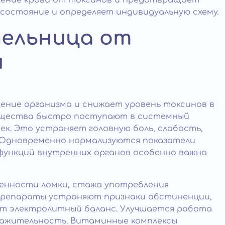
щение крови от токсинов и предотвращает
состояние и определяет индивидуальную схему.
пельница от
и
ение организма и снижает уровень токсинов в
вещества быстро поступают в системный
ек. Это устраняет головную боль, слабость,
. Одновременно нормализуются показатели
 функций внутренних органов особенно важна
енности ломки, стажа употребления
 Препараты устраняют признаки абстиненции,
т электролитный баланс. Улучшается работа
ражительность. Витаминные комплексы