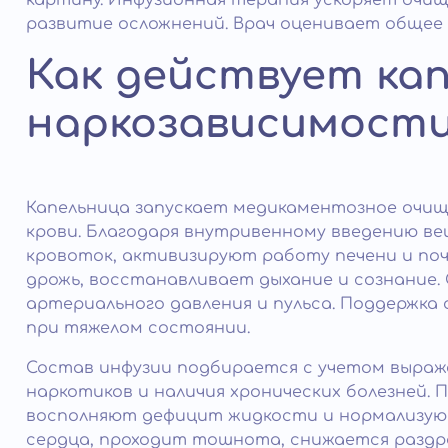
картину. Инфузионная терапия ускоряет очи
развитие осложнений. Врач оценивает общее 
Как действует ка
наркозависимост
Капельница запускает медикаментозное очищ
крови. Благодаря внутривенному введению 
кровоток, активизируют работу печени и поч
дрожь, восстанавливает дыхание и сознание
артериального давления и пульса. Поддержка
при тяжелом состоянии.
Состав инфузии подбирается с учетом выраж
наркотиков и наличия хронических болезней.
восполняют дефицит жидкости и нормализую
сердца, проходит тошнота, снижается разд