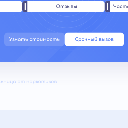
Отзывы
Част
Узнать стоимость
Срочный вызов
льница от наркотиков