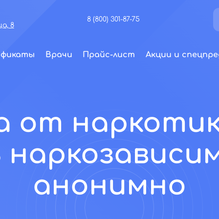
8 (800) 301-87-75
а, 8
ификаты
Врачи
Прайс-лист
Акции и спецпре
 от наркотик
 наркозависим
анонимно