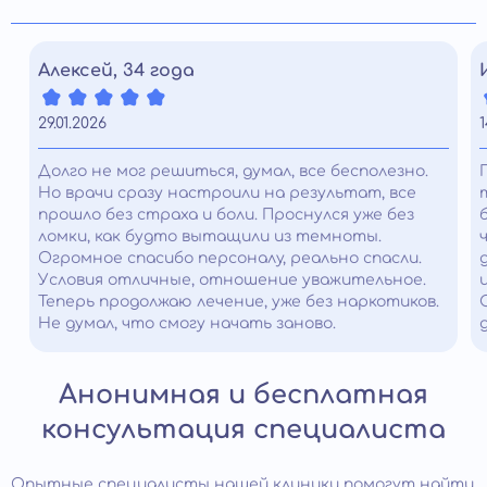
Алексей, 34 года
29.01.2026
1
Долго не мог решиться, думал, все бесполезно.
Но врачи сразу настроили на результат, все
прошло без страха и боли. Проснулся уже без
ломки, как будто вытащили из темноты.
Огромное спасибо персоналу, реально спасли.
Условия отличные, отношение уважительное.
Теперь продолжаю лечение, уже без наркотиков.
Не думал, что смогу начать заново.
Анонимная и бесплатная
консультация специалиста
Опытные специалисты нашей клиники помогут найти