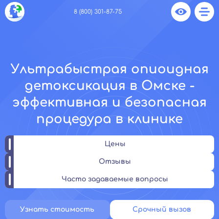
8 (800) 301-87-75
Ультрабыстрая опиоидная
детоксикация в Омске -
эффективная и безопасная
процедура в клинике
Цены
Отзывы
Часто задаваемые вопросы
Узнать стоимость
Срочный вызов