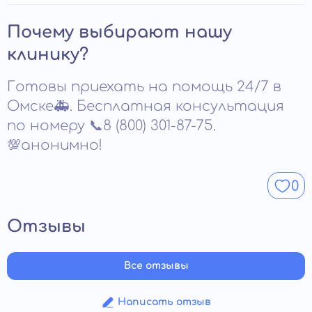
реабилитации.
вмешательство возможны только в клинике. В
экстренных случаях необходимо реанимационное
Процедура не проводится при серьезных сердечно-
Почему выбирают нашу
оборудование. Безопасность процедуры
сосудистых заболеваниях, острых инфекциях и
обеспечивается только в условиях стационара.
тяжелых психических расстройствах. Также
клинику?
ограничения касаются пациентов в тяжелом
соматическом состоянии. Перед УБОД врач проводит
Готовы приехать на помощь 24/7 в
полную диагностику, чтобы исключить риски. При
наличии противопоказаний подбирается
Омске🚑. Бесплатная консультация
альтернативная схема лечения.
по номеру 📞8 (800) 301-87-75.
💯анонимно!
0
Отзывы
Все отзывы
Написать отзыв