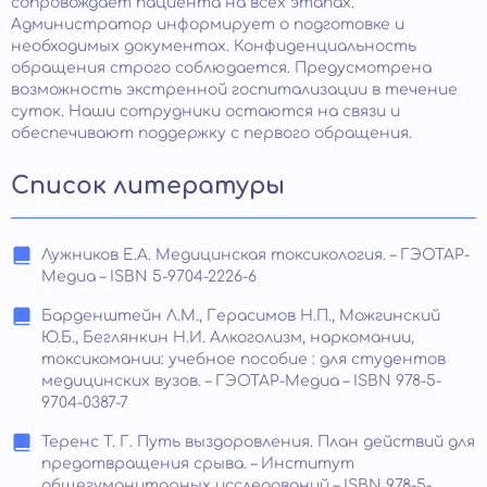
сопровождает пациента на всех этапах.
Администратор информирует о подготовке и
необходимых документах. Конфиденциальность
обращения строго соблюдается. Предусмотрена
возможность экстренной госпитализации в течение
суток. Наши сотрудники остаются на связи и
обеспечивают поддержку с первого обращения.
Список литературы
Лужников Е.А. Медицинская токсикология. – ГЭОТАР-
Медиа – ISBN 5-9704-2226-6
Барденштейн Л.М., Герасимов Н.П., Можгинский
Ю.Б., Беглянкин Н.И. Алкоголизм, наркомании,
токсикомании: учебное пособие : для студентов
медицинских вузов. – ГЭОТАР-Медиа – ISBN 978-5-
9704-0387-7
Теренс Т. Г. Путь выздоровления. План действий для
предотвращения срыва. – Институт
общегуманитарных исследований – ISBN 978-5-