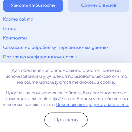
Узнать стоимость
Срочный вызов
Карта сайта
О нас
Контакты
Согласие на обработку персональных данных
Политика конфиденциальности
Прайс-лист
Для обеспечения оптимальной работы, анализа
Лицензии и сертификаты
использования и улучшения пользовательского опыта
на сайте используются технологии cookie.
Психиатр на дом
Продолжая пользоваться сайтом, Вы соглашаетесь с
Нарколог на дом
размещением cookie-файлов на Вашем устройстве на
Паранойя
условиях, изложенных в
Политике конфиденциальности.
Панические атаки
Принять
Вывод из запоя
Записатьcя
Позвонить