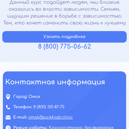
Данный курс подойдет людям, чьи близкие
оказались во власти зависимости. Семьям,
ищущим решение в борьбе с зависимостью.
Тем, кто хочет изменить свою жизнь к лучшему.
Узнать подробнее
8 (800) 775-06-62
Контактная информация
Город:
Омск
Телефон:
8 (800) 301-87-75
E-mail:
omsk@psikhiatr.clinic
Режим работы:
Круглосуточно, без выходных