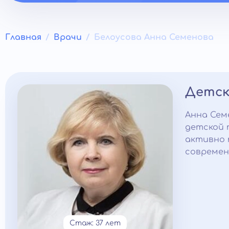
Главная
Врачи
Белоусова Анна Семенова
Детск
Анна Сем
детской 
активно 
современ
Стаж: 37 лет