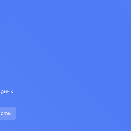
одных
ость