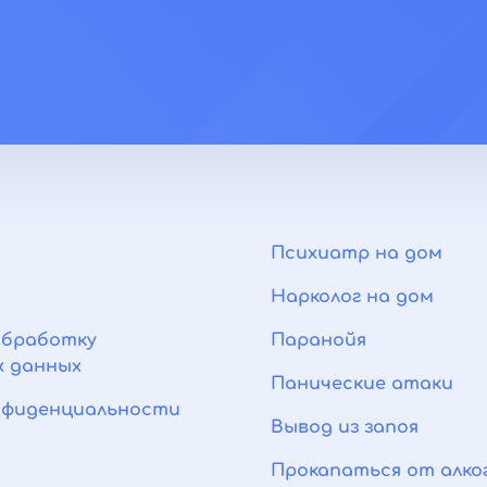
Психиатр на дом
Нарколог на дом
обработку
Паранойя
х данных
Панические атаки
нфиденциальности
Вывод из запоя
Прокапаться от алко