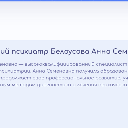
ий психиатр Белоусова Анна Се
еновна — высококвалифицированный специалист
психиатрии. Анна Семеновна получила образова
продолжает свое профессиональное развитие, уч
ным методам диагностики и лечения психически