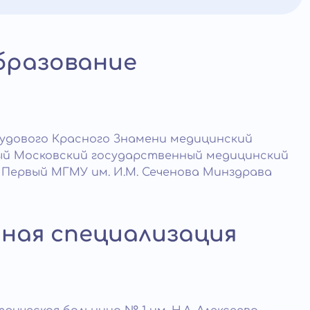
бразование
рудового Красного Знамени медицинский
вый Московский государственный медицинский
 Первый МГМУ им. И.М. Сеченова Минздрава
ная специализация