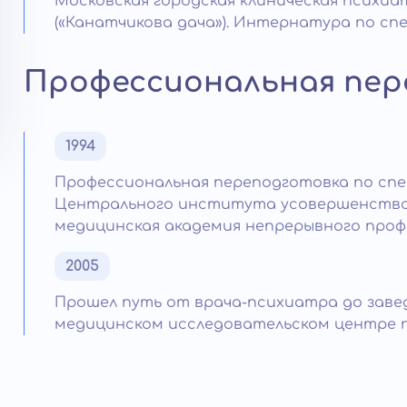
Московская городская клиническая психиат
(«Канатчикова дача»). Интернатура по сп
Профессиональная пер
1994
Профессиональная переподготовка по спе
Центрального института усовершенствов
медицинская академия непрерывного проф
2005
Прошел путь от врача-психиатра до зав
медицинском исследовательском центре пс