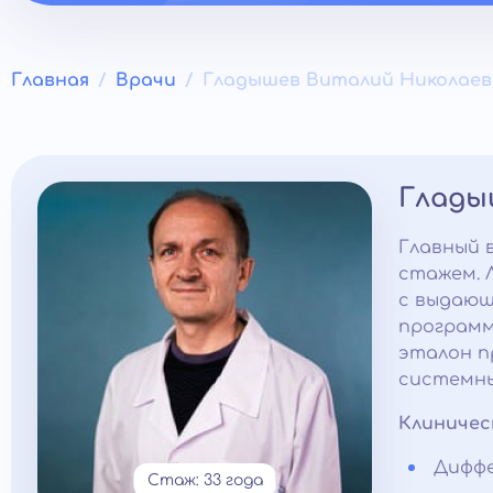
Главная
Врачи
Гладышев Виталий Николаев
Глады
Главный 
стажем. 
с выдающ
программ
эталон п
системны
Клиничес
Диффе
Стаж: 33 года