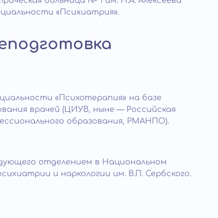
рическая больница № 1 им. Н.А. Алексеева
ециальности «Психиатрия».
еподготовка
циальности «Психотерапия» на базе
ания врачей (ЦИУВ, ныне — Российская
ессионального образования, РМАНПО).
едующего отделением в Национальном
ихиатрии и наркологии им. В.П. Сербского.