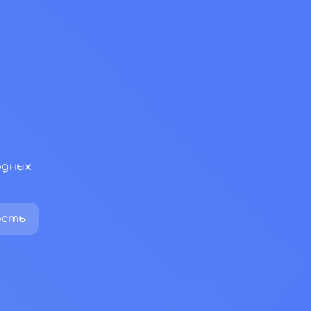
одных
ость