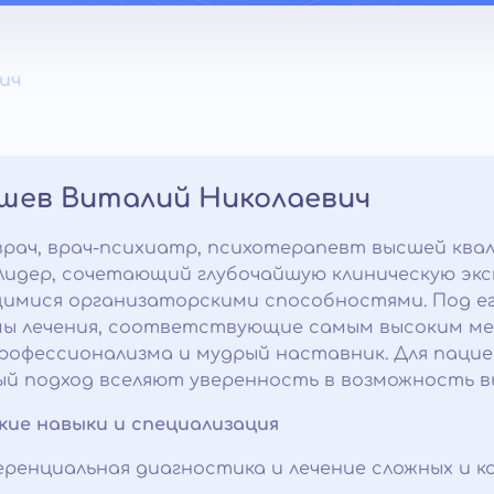
ич
шев Виталий Николаевич
врач, врач-психиатр, психотерапевт высшей ква
Лидер, сочетающий глубочайшую клиническую экс
имися организаторскими способностями. Под ег
ы лечения, соответствующие самым высоким ме
рофессионализма и мудрый наставник. Для пацие
й подход вселяют уверенность в возможность вы
кие навыки и специализация
ренциальная диагностика и лечение сложных и 