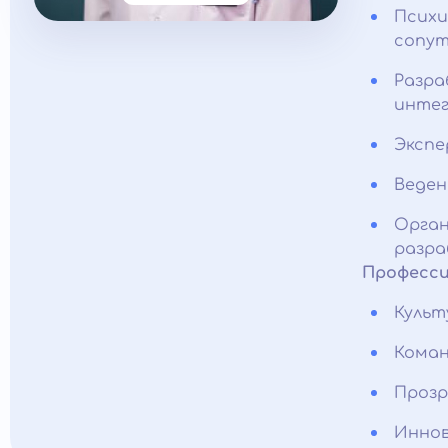
Психи
сопут
Разра
интег
Экспе
Веден
Орган
разра
Професси
Культ
Коман
Прозр
Иннов