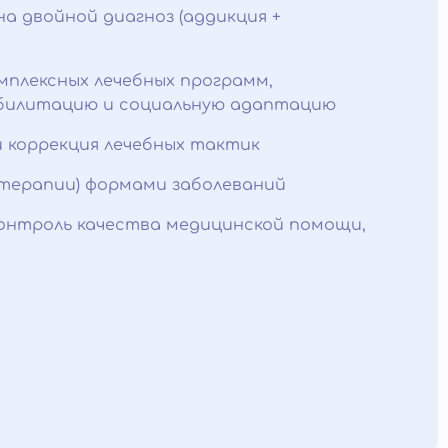
а двойной диагноз (аддикция +
мплексных лечебных программ,
билитацию и социальную адаптацию
и коррекция лечебных тактик
терапии) формами заболеваний
контроль качества медицинской помощи,